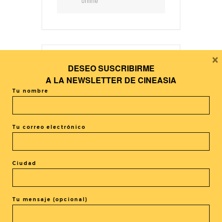
online
×
DESEO SUSCRIBIRME
+ Añadir Google Calendar
A LA
NEWSLETTER DE CINEASIA
Tu nombre
+ exportación iCal / Outlook
Tu correo electrónico
Ciudad
El evento está terminado.
Tu mensaje (opcional)
COMPARTIR ESTE EVENTO