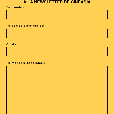
A LA
NEWSLETTER DE CINEASIA
Tu nombre
+ exportación iCal / Outlook
Tu correo electrónico
Ciudad
El evento está terminado.
Tu mensaje (opcional)
COMPARTIR ESTE EVENTO