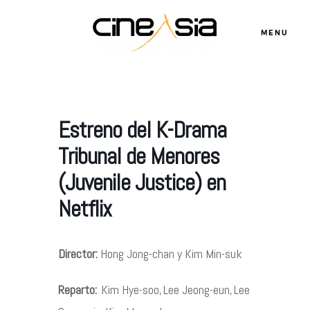
MENU
Servicios
Estreno del K-Drama
Cursos
Tribunal de Menores
(Juvenile Justice) en
Equipo
Netflix
Blog
Director:
Hong Jong-chan
y Kim Min-suk
Agenda
Reparto:
Kim Hye-soo
,
Lee Jeong-eun
,
Lee