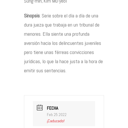
Sung-min
,
Kim Mu-yeol
Contacto
Sinopsis
: Serie sobre el día a día de una
dura jueza que trabaja en un tribunal de
menores. Ella siente una profunda
aversión hacia los delincuentes juveniles
©2026 COPYRIGHT FLOTHEMES
pero tiene unas férreas convicciones
jurídicas, lo que la hace justa a la hora de
emitir sus sentencias.
FECHA
Feb 25 2022
¡Caducado!