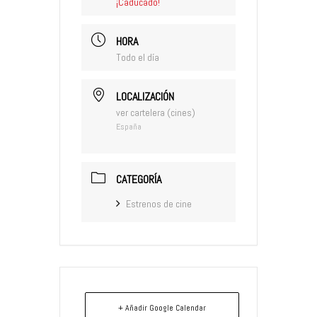
¡Caducado!
HORA
Todo el día
LOCALIZACIÓN
ver cartelera (cines)
España
CATEGORÍA
Estrenos de cine
+ Añadir Google Calendar