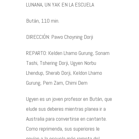
Agenda
LUNANA, UN YAK EN LA ESCUELA
Bután, 110 min.
Contacto
DIRECCIÓN: Pawo Choyning Dorji
REPARTO: Kelden Lhamo Gurung, Sonam
©2026 COPYRIGHT FLOTHEMES
Tashi, Tshering Dorji, Ugyen Norbu
Lhendup, Sherab Dorji, Keldon Lhamo
Gurung, Pem Zam, Chimi Dem
Ugyen es un joven profesor en Bután, que
elude sus deberes mientras planea ir a
Australia para convertirse en cantante.
Como reprimenda, sus superiores le
envían a la escuela más remota del