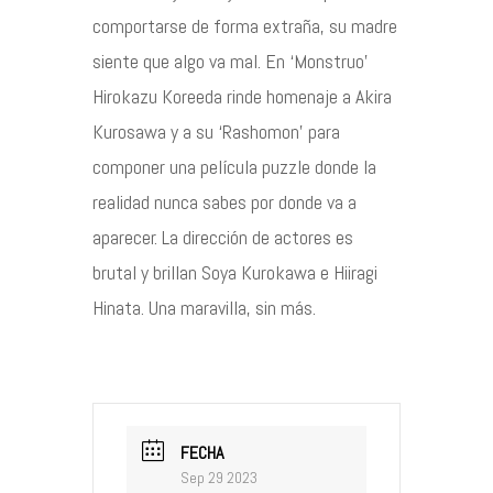
comportarse de forma extraña, su madre
Contacto
siente que algo va mal. En ‘Monstruo’
Hirokazu Koreeda rinde homenaje a Akira
Kurosawa y a su ‘Rashomon’ para
componer una película puzzle donde la
©2026 COPYRIGHT FLOTHEMES
realidad nunca sabes por donde va a
aparecer. La dirección de actores es
brutal y brillan Soya Kurokawa e Hiiragi
Hinata. Una maravilla, sin más.
FECHA
Sep 29 2023