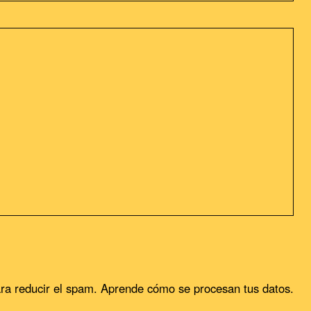
sideramos que acepta su uso. Puedes cambiar la configuración u
ra reducir el spam.
Aprende cómo se procesan tus datos.