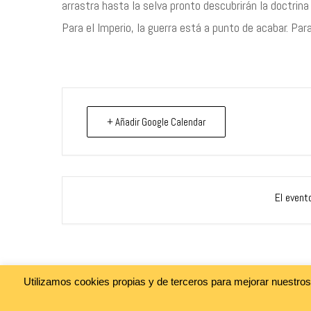
arrastra hasta la selva pronto descubrirán la doctrina
Para el Imperio, la guerra está a punto de acabar. Pa
+ Añadir Google Calendar
El event
Utilizamos cookies propias y de terceros para mejorar nuestro
@cine_asia