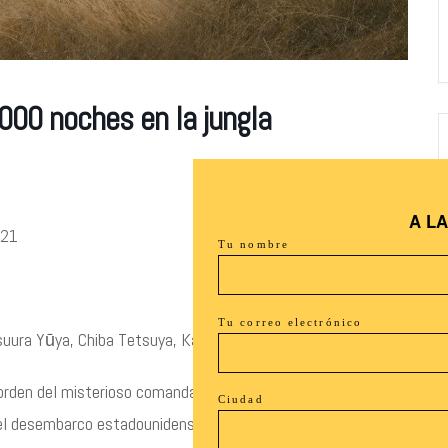
000 noches en la jungla
A L
021
Tu nombre
Tu correo electrónico
uura Yūya, Chiba Tetsuya, Katō Shinsuke
orden del misterioso comandante Taniguchi, el joven Hirō
Ciudad
 del desembarco estadounidense. Los pocos soldados que