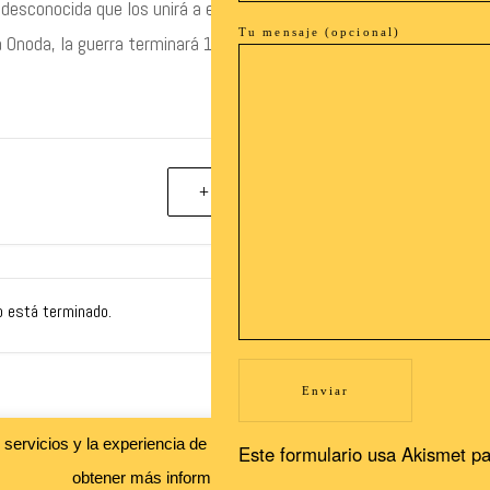
 desconocida que los unirá a este hombre: la guerra secreta.
Tu mensaje (opcional)
ra Onoda, la guerra terminará 10.000 noches después.
+ exportación iCal / Outlook
o está terminado.
Recibe nuestras novedades en tu buzón!
s servicios y la experiencia de usuario. Si continuas navegando, con
Este formulario usa Akismet pa
Newsletter
obtener más información.
Leer más
Aceptar