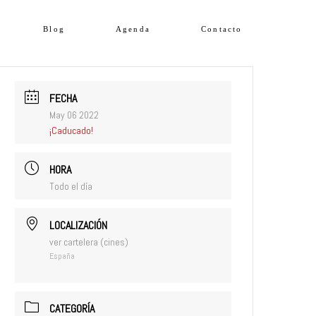
Blog
Agenda
Contacto
FECHA
May 06 2022
¡Caducado!
HORA
Todo el día
LOCALIZACIÓN
ver cartelera (cines)
España
CATEGORÍA