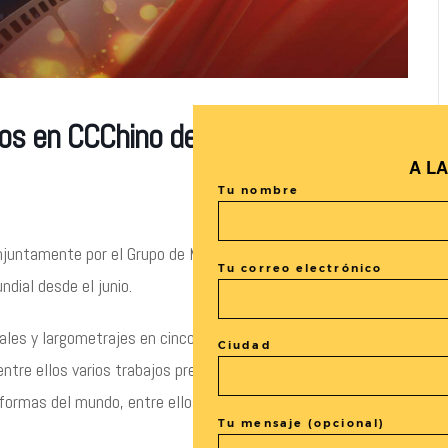
os en CCChino de Madrid
A L
Tu nombre
juntamente por el Grupo de Medios de China y el Ministerio
Tu correo electrónico
ndial desde el junio.
es y largometrajes en cinco idiomas, incluidos inglés,
Ciudad
entre ellos varios trabajos premiados, se proyectarán
ormas del mundo, entre ellos, el Centro Cultural de China en
Tu mensaje (opcional)