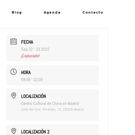
Blog
Agenda
Contacto
FECHA
Sep 22 - 23 2022
¡Caducado!
HORA
08:00 - 22:00
LOCALIZACIÓN
Centro Cultural de China en Madrid
Calle del Gral. Pardiñas, 73, 28006 Madrid
LOCALIZACIÓN 2