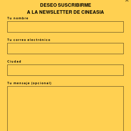
DESEO SUSCRIBIRME
+ Añadir Google Calendar
A LA
NEWSLETTER DE CINEASIA
Tu nombre
+ exportación iCal / Outlook
Tu correo electrónico
Ciudad
El evento está terminado.
Tu mensaje (opcional)
COMPARTIR ESTE EVENTO