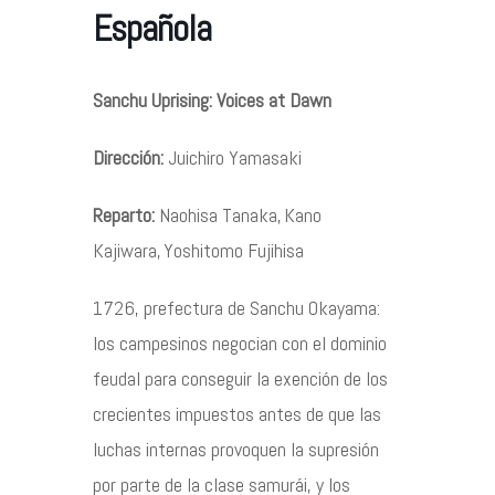
Española
Contacto
Sanchu Uprising: Voices at Dawn
Dirección:
Juichiro Yamasaki
©2026 COPYRIGHT FLOTHEMES
Reparto:
Naohisa Tanaka, Kano
Kajiwara, Yoshitomo Fujihisa
1726, prefectura de Sanchu Okayama:
los campesinos negocian con el dominio
feudal para conseguir la exención de los
crecientes impuestos antes de que las
luchas internas provoquen la supresión
por parte de la clase samurái, y los