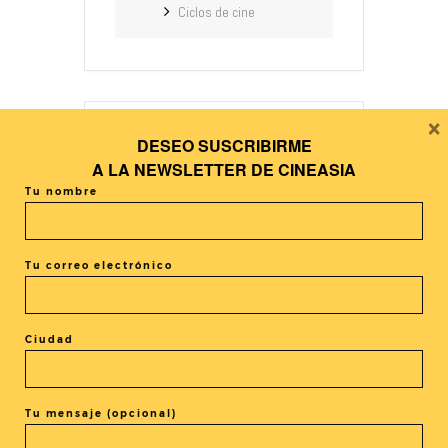
Ciclos de cine
×
DESEO SUSCRIBIRME
+ Añadir Google Calendar
A LA
NEWSLETTER DE CINEASIA
Tu nombre
+ exportación iCal / Outlook
Tu correo electrónico
Ciudad
El evento está terminado.
Tu mensaje (opcional)