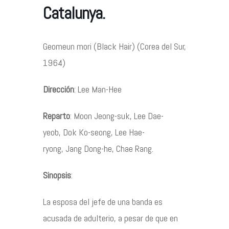
Catalunya.
Contacto
Geomeun
mori
(Black
Hair
) (Corea del Sur,
1964)
Dirección
: Lee Man-Hee
©2026 COPYRIGHT FLOTHEMES
Reparto
: Moon Jeong-suk, Lee Dae-
yeob, Dok Ko-seong, Lee Hae-
ryong, Jang Dong-he, Chae Rang.
Sinopsis
:
La esposa del jefe de una banda es
acusada de adulterio, a pesar de que en