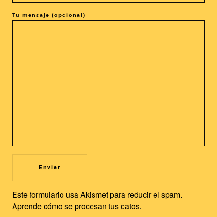
Tu mensaje (opcional)
COMPARTIR ESTE EVENTO
@cine_asia
Recibe nuestras novedades en tu buzón!
Newsletter
Utilizamos cookies propias y de terceros para mejorar nuestros
servicios y la experiencia de usuario. Si continuas navegando,
Este formulario usa Akismet para reducir el spam.
consideramos que acepta su uso. Puedes cambiar la
Aprende cómo se procesan tus datos.
configuración u obtener más información.
Leer más
Aceptar