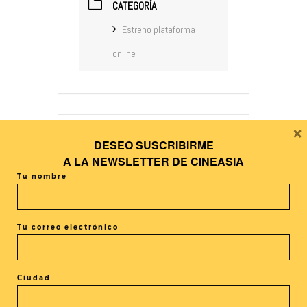
CATEGORÍA
Estreno plataforma
online
×
DESEO SUSCRIBIRME
+ Añadir Google Calendar
A LA
NEWSLETTER DE CINEASIA
Tu nombre
+ exportación iCal / Outlook
Tu correo electrónico
Ciudad
El evento está terminado.