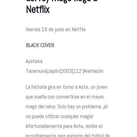
Netflix
Contacto
Viernes 16 de junio en Netflix
BLACK COVER
©2026 COPYRIGHT FLOTHEMES
Ayataka
Tanemura|Japón|2003|112’|Animacón
La historia gira en torno a Asta, un joven
que sueña con convertirse en el mayor
mago del reino. Solo hay un problema, ¡él
no puede utilizar cualquier magia!
Afortunadamente para Asta, recibe el
increíblemente raro grimorio del trébol de