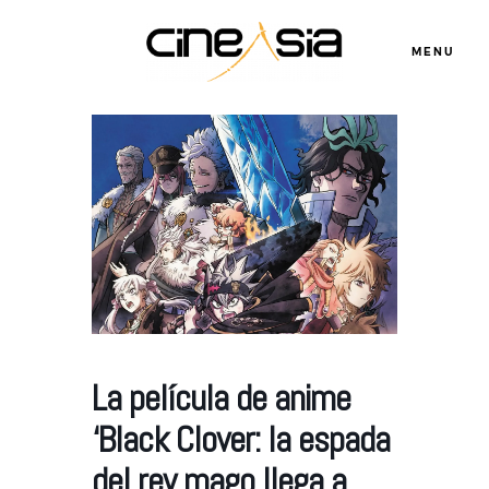
MENU
Servicios
Cursos
Equipo
La película de anime
Blog
‘Black Clover: la espada
del rey mago llega a
Agenda