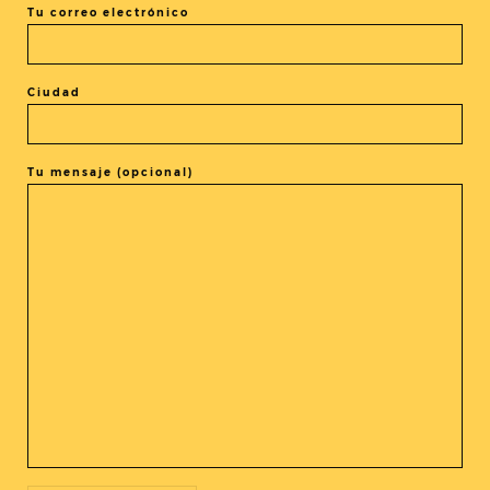
Tu correo electrónico
Ciudad
El evento está terminado.
Tu mensaje (opcional)
COMPARTIR ESTE EVENTO
@cine_asia