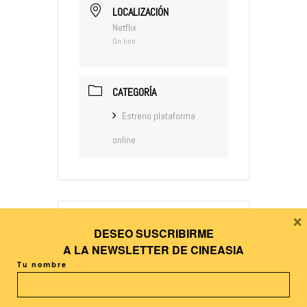
LOCALIZACIÓN
Netflix
On line
CATEGORÍA
Estreno plataforma
online
×
DESEO SUSCRIBIRME
+ Añadir Google Calendar
A LA
NEWSLETTER DE CINEASIA
Tu nombre
+ exportación iCal / Outlook