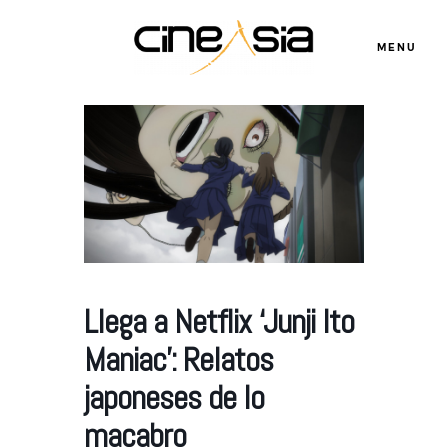
MENU
Servicios
Cursos
Equipo
Llega a Netflix ‘Junji Ito
Maniac’: Relatos
Blog
japoneses de lo
macabro
Agenda