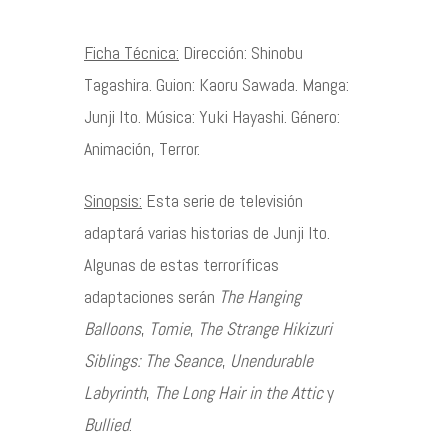
Contacto
Ficha Técnica:
Dirección: Shinobu
Tagashira. Guion: Kaoru Sawada. Manga:
Junji Ito. Música: Yuki Hayashi. Género:
Animación, Terror.
©2026 COPYRIGHT FLOTHEMES
Sinopsis:
Esta serie de televisión
adaptará varias historias de Junji Ito.
Algunas de estas terroríficas
adaptaciones serán
The Hanging
Balloons
,
Tomie
,
The Strange Hikizuri
Siblings: The Seance
,
Unendurable
Labyrinth
,
The Long Hair in the Attic
y
Bullied
.