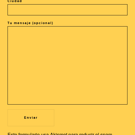
Ciudad
El evento está terminado.
Tu mensaje (opcional)
COMPARTIR ESTE EVENTO
@cine_asia
Recibe nuestras novedades en tu buzón!
Newsletter
Utilizamos cookies propias y de terceros para mejorar nuestros
servicios y la experiencia de usuario. Si continuas navegando,
Este formulario usa Akismet para reducir el spam.