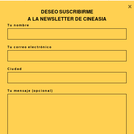
×
DESEO SUSCRIBIRME
+ Añadir Google Calendar
A LA
NEWSLETTER DE CINEASIA
Tu nombre
+ exportación iCal / Outlook
Tu correo electrónico
Ciudad
El evento está terminado.
Tu mensaje (opcional)
COMPARTIR ESTE EVENTO