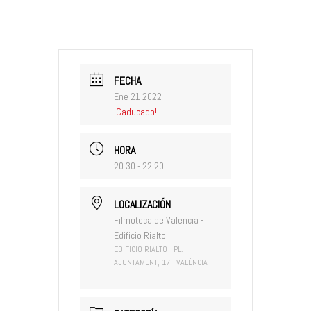
FECHA
Ene 21 2022
¡Caducado!
HORA
20:30 - 22:20
LOCALIZACIÓN
Filmoteca de Valencia -
Edificio Rialto
EDIFICIO RIALTO · PL.
AJUNTAMENT, 17 · VALÈNCIA