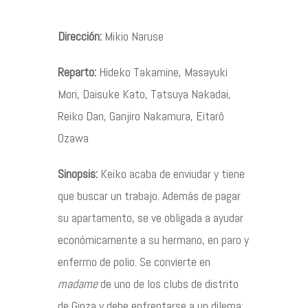
Dirección:
Mikio Naruse
Contacto
Reparto:
Hideko Takamine, Masayuki
Mori, Daisuke Kato, Tatsuya Nakadai,
Reiko Dan, Ganjiro Nakamura, Eitarô
©2026 COPYRIGHT FLOTHEMES
Ozawa
Sinopsis:
Keiko acaba de enviudar y tiene
que buscar un trabajo. Además de pagar
su apartamento, se ve obligada a ayudar
económicamente a su hermano, en paro y
enfermo de polio. Se convierte en
madame
de uno de los clubs de distrito
de Ginza y debe enfrentarse a un dilema: