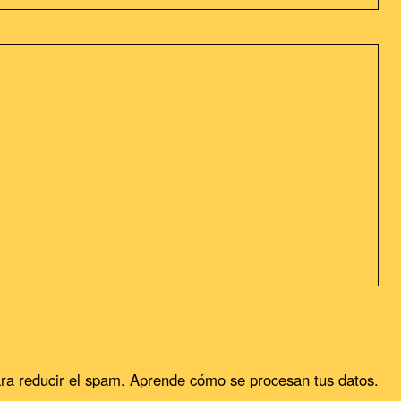
sideramos que acepta su uso. Puedes cambiar la configuración u
ra reducir el spam.
Aprende cómo se procesan tus datos.