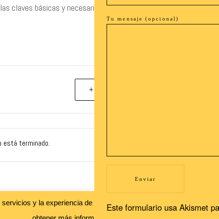
as claves básicas y necesarias para interpretarla y
Tu mensaje (opcional)
+ exportación iCal / Outlook
o está terminado.
Recibe nuestras novedades en tu buzón!
s servicios y la experiencia de usuario. Si continuas navegando, con
Este formulario usa Akismet pa
Newsletter
obtener más información.
Leer más
Aceptar