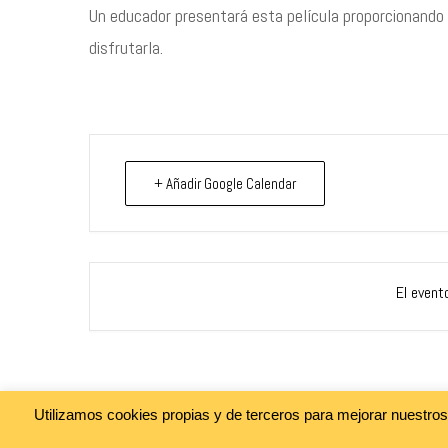
Un educador presentará esta película proporcionando l
disfrutarla.
+ Añadir Google Calendar
El event
Utilizamos cookies propias y de terceros para mejorar nuestro
@cine_asia