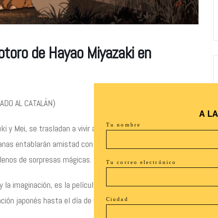
Totoro de Hayao Miyazaki en
LADO AL CATALÁN)
A L
Tu nombre
ki y Mei, se trasladan a vivir al campo mientras la madre se
anas entablarán amistad con Totoro, un espíritu del bosque,
llenos de sorpresas mágicas.
Tu correo electrónico
y la imaginación, es la película que situó a Hayao Miyazaki
ción japonés hasta el día de hoy.
Ciudad