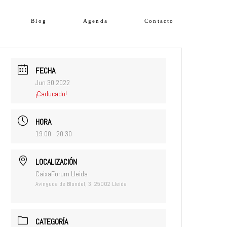
Blog
Agenda
Contacto
FECHA
Jun 30 2022
¡Caducado!
HORA
19:00 - 20:30
LOCALIZACIÓN
CaixaForum Lleida
Avinguda de Blondel, 3, 25002 Lleida
CATEGORÍA