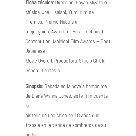
Ficha técnica:
Dirección: Hayao Miyazaki.
Música: Joe Hisaishi, Yumi Kimura.
Contacto
Premios: Premio Nébula al
mejor guion, Award for Best Technical
Contribution, Mainichi Film Awards – Best
Japanese
©2026 COPYRIGHT FLOTHEMES
Movie Overall. Productora: Studio Ghibli.
Género: Fantasía.
Sinopsis:
Basada en la novela homónima
de Diana Wynne Jones, este film cuenta
la
historia de una chica de 18 años que
trabaja en la tienda de sombreros de su
padre