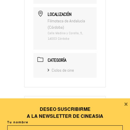
LOCALIZACIÓN
Filmoteca de Andalucía
(Córdoba)
Calle Medina y Corella, 5,
14003 Córdoba
CATEGORÍA
Ciclos de cine
×
DESEO SUSCRIBIRME
+ Añadir Google Calendar
A LA
NEWSLETTER DE CINEASIA
Tu nombre