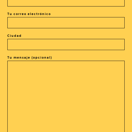
+ exportación iCal / Outlook
Tu correo electrónico
Ciudad
El evento está terminado.
Tu mensaje (opcional)
COMPARTIR ESTE EVENTO
@cine_asia