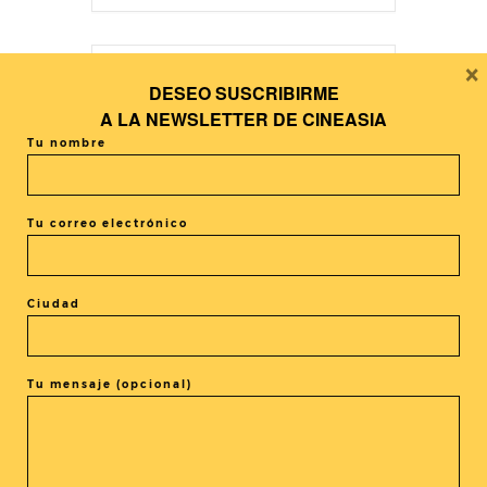
×
DESEO SUSCRIBIRME
+ Añadir Google Calendar
A LA
NEWSLETTER DE CINEASIA
Tu nombre
+ exportación iCal / Outlook
Tu correo electrónico
Ciudad
El evento está terminado.
Tu mensaje (opcional)
COMPARTIR ESTE EVENTO