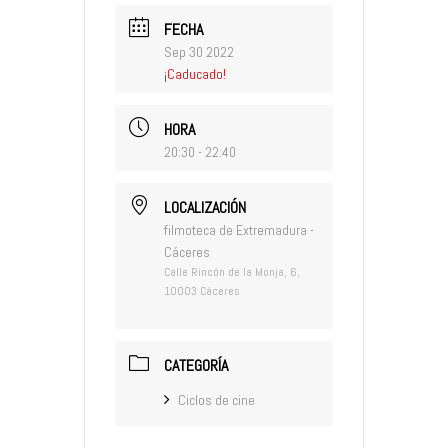
FECHA
Sep 30 2022
¡Caducado!
HORA
20:30 - 22:40
LOCALIZACIÓN
filmoteca de Extremadura -
Cáceres
Calle Rincón de la Monja, 6,
10003 Cáceres
CATEGORÍA
Ciclos de cine