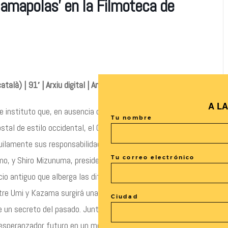
s amapolas’ en la Filmoteca de
talà) | 91′ | Arxiu digital | Animación, Drama
A L
 instituto que, en ausencia de su madre, cuida a sus dos
Tu nombre
tal de estilo occidental, el Coquelicot Manor, en lo alto de
uilamente sus responsabilidades con su vida escolar. Un día
Tu correo electrónico
o, y Shiro Mizunuma, presidente del consejo de estudiantes.
cio antiguo que alberga las diferentes asociaciones de
Entre Umi y Kazama surgirá una profunda amistad que podría
Ciudad
e un secreto del pasado. Juntos descubrirán una forma de
 el esperanzador futuro en un momento del tiempo donde el