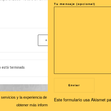
Tu mensaje (opcional)
+ exportación iCal / Outlook
o está terminado.
Recibe nuestras novedades en tu buzón!
s servicios y la experiencia de usuario. Si continuas navegando, con
Este formulario usa Akismet pa
Newsletter
obtener más información.
Leer más
Aceptar