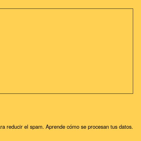
sideramos que acepta su uso. Puedes cambiar la configuración u
ra reducir el spam.
Aprende cómo se procesan tus datos.