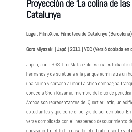
Proyección de ‘La colina de la
Catalunya
Lugar: FilmoXica, Filmoteca de Catalunya (Barcelona)
Goro Miyazaki | Japó | 2011 | VDC (Versió doblada en ca
Japón, año 1963. Umi Matsuzaki es una estudiante de
hermanos y de su abuela a la par que administra un hos
una colina y cercano al mar. La chica compagina tranq
conoce a Shun Kazama, miembro del club de periodism
Ambos son representantes del Quartier Latin, un edifi
estudiantes y que corre el peligro de ser demolido. 
verse complicada con el inesperado descubrimiento d
convivir entre el turbio pasado, el difícil presente y