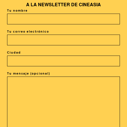
+ Añadir Google Calendar
A LA
NEWSLETTER DE CINEASIA
Tu nombre
+ exportación iCal / Outlook
Tu correo electrónico
Ciudad
El evento está terminado.
Tu mensaje (opcional)
COMPARTIR ESTE EVENTO