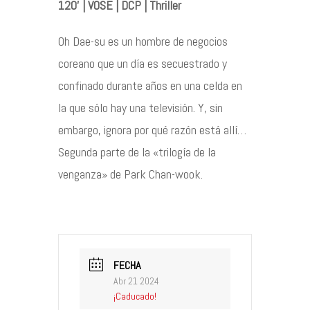
120’ | VOSE | DCP | Thriller
Contacto
Oh Dae-su es un hombre de negocios
coreano que un día es secuestrado y
confinado durante años en una celda en
la que sólo hay una televisión. Y, sin
©2026 COPYRIGHT FLOTHEMES
embargo, ignora por qué razón está allí…
Segunda parte de la «trilogía de la
venganza» de Park Chan-wook.
FECHA
Abr 21 2024
¡Caducado!