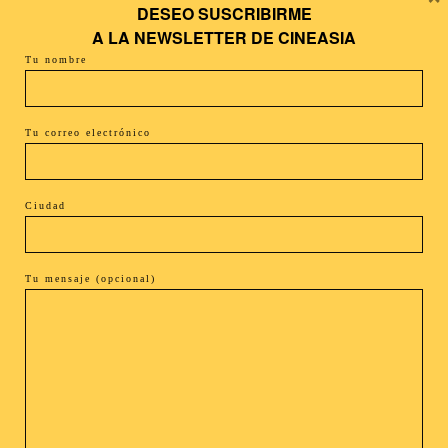
DESEO SUSCRIBIRME
+ Añadir Google Calendar
A LA
NEWSLETTER DE CINEASIA
Tu nombre
+ exportación iCal / Outlook
Tu correo electrónico
Ciudad
El evento está terminado.
Tu mensaje (opcional)
COMPARTIR ESTE EVENTO