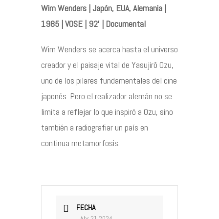
Wim Wenders | Japón, EUA, Alemania |
Contacto
1985 | VOSE | 92’ | Documental
Wim Wenders se acerca hasta el universo
creador y el paisaje vital de Yasujirô Ozu,
©2026 COPYRIGHT FLOTHEMES
uno de los pilares fundamentales del cine
japonés. Pero el realizador alemán no se
limita a reflejar lo que inspiró a Ozu, sino
también a radiografiar un país en
continua metamorfosis.
FECHA
Abr 21 2024