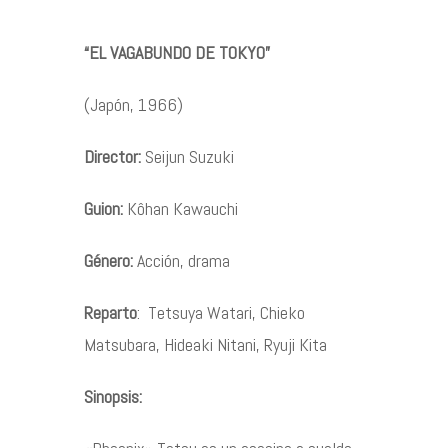
“EL VAGABUNDO DE TOKYO”
Contacto
(Japón, 1966)
Director:
Seijun Suzuki
©2026 COPYRIGHT FLOTHEMES
Guion:
Kôhan Kawauchi
Género:
Acción, drama
Reparto
: Tetsuya Watari, Chieko
Matsubara, Hideaki Nitani, Ryuji Kita
Sinopsis: