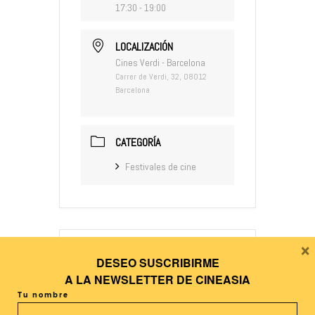
17:30 - 19:00
LOCALIZACIÓN
Cines Verdi - Barcelona
Carrer de Verdi, 32, 08012
Barcelona
CATEGORÍA
Festivales de cine
×
DESEO SUSCRIBIRME
+ Añadir Google Calendar
A LA
NEWSLETTER DE CINEASIA
Tu nombre
+ exportación iCal / Outlook