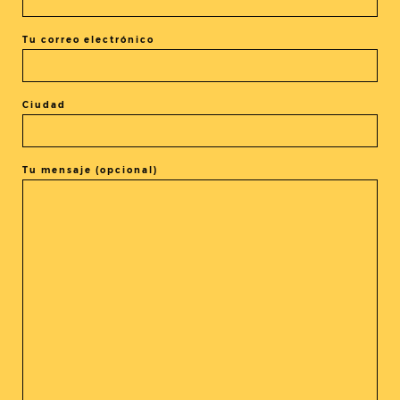
Tu correo electrónico
Ciudad
El evento está terminado.
Tu mensaje (opcional)
COMPARTIR ESTE EVENTO
@cine_asia