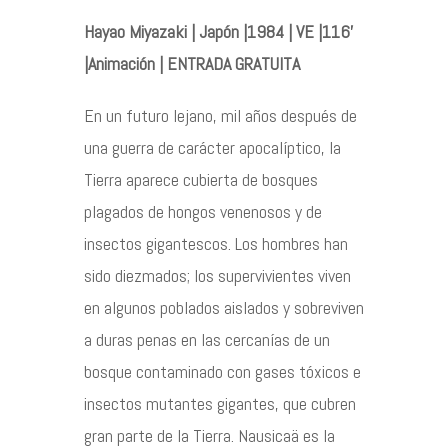
Hayao Miyazaki | Japón |1984 | VE |116’
|Animación | ENTRADA GRATUITA
Contacto
En un futuro lejano, mil años después de
una guerra de carácter apocalíptico, la
Tierra aparece cubierta de bosques
©2026 COPYRIGHT FLOTHEMES
plagados de hongos venenosos y de
insectos gigantescos. Los hombres han
sido diezmados; los supervivientes viven
en algunos poblados aislados y sobreviven
a duras penas en las cercanías de un
bosque contaminado con gases tóxicos e
insectos mutantes gigantes, que cubren
gran parte de la Tierra. Nausicaä es la