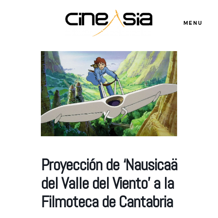
MENU
Servicios
Cursos
Equipo
Proyección de ‘Nausicaä
del Valle del Viento’ a la
Blog
Filmoteca de Cantabria
Agenda