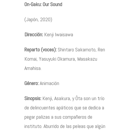
On-Gaku: Our Sound
Contacto
(Japón, 2020)
Dirección:
Kenji Iwaisawa
Reparto (voces):
Shintaro Sakamoto, Ren
©2026 COPYRIGHT FLOTHEMES
Komai, Yasuyuki Okamura, Masakazu
Amahisa.
Género:
Animación
Sinopsis:
Kenji, Asakura, y Ôta son un trío
de delincuentes apáticos que se dedica a
pegar palizas a sus compañeros de
instituto. Aburrido de las peleas que algún