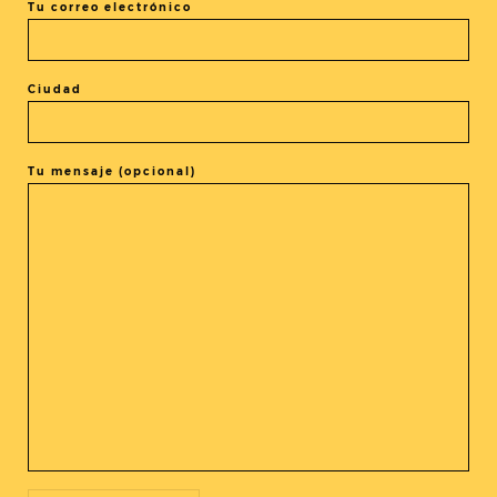
Tu correo electrónico
Ciudad
El evento está terminado.
Tu mensaje (opcional)
COMPARTIR ESTE EVENTO
@cine_asia