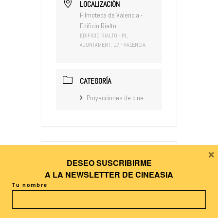
LOCALIZACIÓN
Filmoteca de Valencia -
Edificio Rialto
EDIFICIO RIALTO · PL.
AJUNTAMENT, 17 · VALÈNCIA
CATEGORÍA
Proyecciones de cine
×
DESEO SUSCRIBIRME
+ Añadir Google Calendar
A LA
NEWSLETTER DE CINEASIA
Tu nombre
+ exportación iCal / Outlook