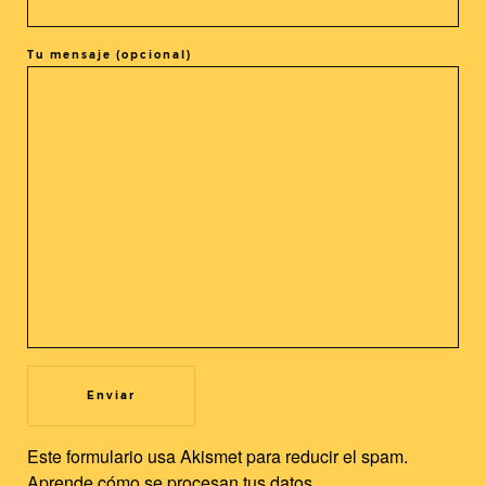
Tu mensaje (opcional)
COMPARTIR ESTE EVENTO
@cine_asia
Recibe nuestras novedades en tu buzón!
Newsletter
Utilizamos cookies propias y de terceros para mejorar nuestros
servicios y la experiencia de usuario. Si continuas navegando,
Este formulario usa Akismet para reducir el spam.
consideramos que acepta su uso. Puedes cambiar la
Aprende cómo se procesan tus datos.