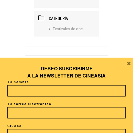
CATEGORÍA
Festivales de cine
×
DESEO SUSCRIBIRME
+ Añadir Google Calendar
A LA
NEWSLETTER DE CINEASIA
Tu nombre
+ exportación iCal / Outlook
Tu correo electrónico
Ciudad
El evento está terminado.