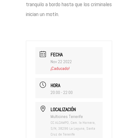
tranquilo a bordo hasta que los criminales
inician un motín.
FECHA
Nov 22 2022
¡Caducado!
HORA
20:00 - 22:00
LOCALIZACIÓN
Multicines Tenerife
CC ALCAMPO, Cam. la Hornera,
S/N, 38296 La Laguna, Santa
Cruz de Tenerife