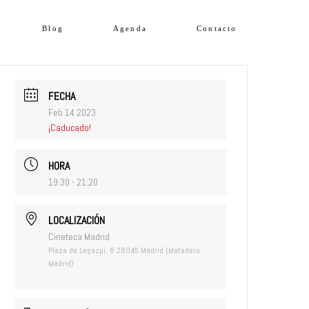
Blog
Agenda
Contacto
FECHA
Feb 14 2023
¡Caducado!
HORA
19:30 - 21:20
LOCALIZACIÓN
Cineteca Madrid
Plaza de Legazpi, 8 28045 Madrid (Matadero
Madrid)