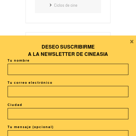
Ciclos de cine
×
DESEO SUSCRIBIRME
+ Añadir Google Calendar
A LA
NEWSLETTER DE CINEASIA
Tu nombre
+ exportación iCal / Outlook
Tu correo electrónico
Ciudad
El evento está terminado.
Tu mensaje (opcional)