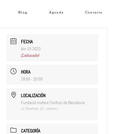
Blog
Agenda
Contacto
FECHA
Abr 15 2023
¡Caducado!
HORA
18:00 - 20:00
LOCALIZACIÓN
Fundació Institut Confuci de Barcelona
c/ Elisabets 10, -interior-
CATEGORÍA