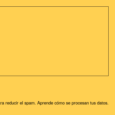
sideramos que acepta su uso. Puedes cambiar la configuración u
ra reducir el spam.
Aprende cómo se procesan tus datos.