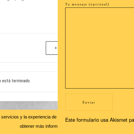
Tu mensaje (opcional)
+ exportación iCal / Outlook
o está terminado.
Recibe nuestras novedades en tu buzón!
s servicios y la experiencia de usuario. Si continuas navegando, con
Este formulario usa Akismet pa
Newsletter
obtener más información.
Leer más
Aceptar