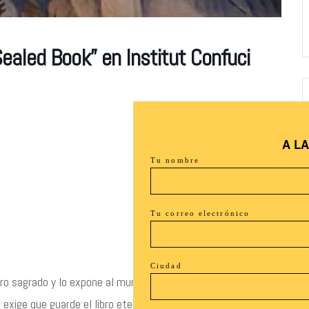
ealed Book” en Institut Confuci
A L
Tu nombre
Tu correo electrónico
Ciudad
bro sagrado y lo expone al mundo de los humanos, infringiendo
e exige que guarde el libro eternamente, protegiéndolo de los