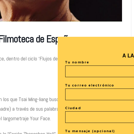
 Filmoteca de España
A L
, dentro del ciclo ‘Flujos de soledad: Tsai Ming-liang’
Tu nombre
Tu correo electrónico
 los que Tsai Ming-liang busca acercarse a sos individuos
adre) a través de sus palabras pero, sobre todo, de su
Ciudad
 el largometraje Your Face.
Tu mensaje (opcional)
e la “Sesión Zhongshan Hall”.