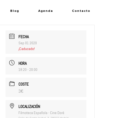
Blog
Agenda
Contacto
FECHA
Sep 01 2020
¡Caducado!
HORA
18:20 - 20:00
COSTE
3€
LOCALIZACIÓN
Filmoteca Española - Cine Doré