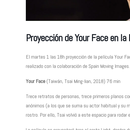
Proyección de Your Face en la
El martes 1 las 18h proyección de la película Your Face
realizado con la colaboración de Spain Moving Images.
Your Face
(Taiwán, Tsai Ming-lian, 2018) 76 min
Trece retratos de personas, trece primeros planos con
anónimos (a los que se suma su actor habitual y su m
rostro. Por ello, Tsai volvió a este espacio para rodar
La película se proyectará tras el corto Light, dentro d