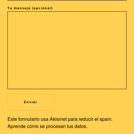
Tu mensaje (opcional)
COMPARTIR ESTE EVENTO
@cine_asia
Recibe nuestras novedades en tu buzón!
Newsletter
Utilizamos cookies propias y de terceros para mejorar nuestros
servicios y la experiencia de usuario. Si continuas navegando,
Este formulario usa Akismet para reducir el spam.
consideramos que acepta su uso. Puedes cambiar la
Aprende cómo se procesan tus datos.
configuración u obtener más información.
Leer más
Aceptar