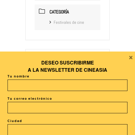
CATEGORÍA
Festivales de cine
×
DESEO SUSCRIBIRME
+ Añadir Google Calendar
A LA
NEWSLETTER DE CINEASIA
Tu nombre
+ exportación iCal / Outlook
Tu correo electrónico
Ciudad
El evento está terminado.