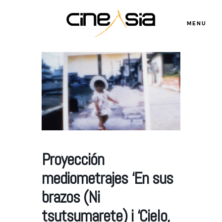
MENU
Servicios
Cursos
Proyección
Equipo
mediometrajes ‘En sus
Blog
brazos (Ni
tsutsumarete) i ‘Cielo,