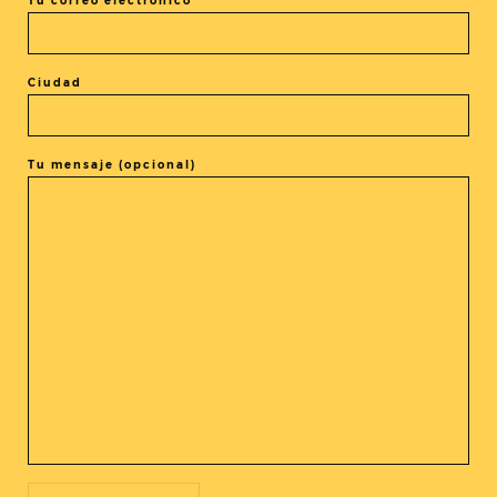
Tu correo electrónico
Ciudad
El evento está terminado.
Tu mensaje (opcional)
COMPARTIR ESTE EVENTO
@cine_asia