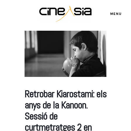
MENU
Servicios
Cursos
Retrobar Kiarostami: els
Equipo
anys de la Kanoon.
Sessió de
Blog
curtmetratges 2 en