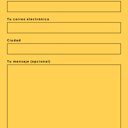
+ exportación iCal / Outlook
Tu correo electrónico
Ciudad
El evento está terminado.
Tu mensaje (opcional)
COMPARTIR ESTE EVENTO
@cine_asia