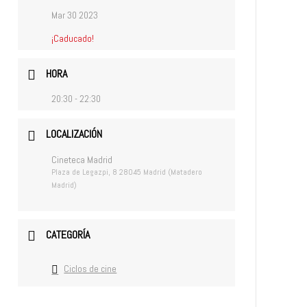
Mar 30 2023
¡Caducado!
HORA
20:30 - 22:30
LOCALIZACIÓN
Cineteca Madrid
Plaza de Legazpi, 8 28045 Madrid (Matadero
Madrid)
CATEGORÍA
Ciclos de cine