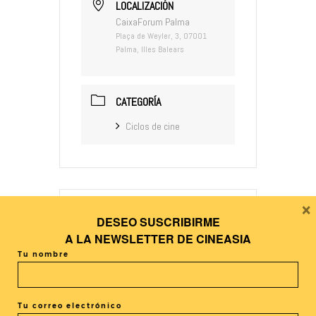
LOCALIZACIÓN
CaixaForum Palma
Plaça de Weyler, 3, 07001
Palma, Illes Balears
CATEGORÍA
Ciclos de cine
×
DESEO SUSCRIBIRME
+ Añadir Google Calendar
A LA
NEWSLETTER DE CINEASIA
Tu nombre
+ exportación iCal / Outlook
Tu correo electrónico