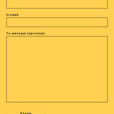
Ciudad
El evento está terminado.
Tu mensaje (opcional)
COMPARTIR ESTE EVENTO
@cine_asia
Recibe nuestras novedades en tu buzón!