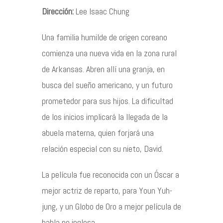
Dirección:
Lee Isaac Chung
Contacto
Una familia humilde de origen coreano
comienza una nueva vida en la zona rural
de Arkansas. Abren allí una granja, en
busca del sueño americano, y un futuro
©2026 COPYRIGHT FLOTHEMES
prometedor para sus hijos. La dificultad
de los inicios implicará la llegada de la
abuela materna, quien forjará una
relación especial con su nieto, David.
La película fue reconocida con un Óscar a
mejor actriz de reparto, para Youn Yuh-
jung, y un Globo de Oro a mejor película de
habla no inglesa.