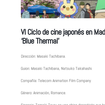
VI Ciclo de cine japonés en Mad
‘Blue Thermal’
Dirección: Masaki Tachibana.
Guion: Masaki Tachibana, Natsuko Takahashi.
Compañía: Telecom Animation Film Company.
Género: Animación, Romance.
Sinopsis: Tamaki Tsuru es una chica deportista que h