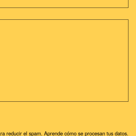
sideramos que acepta su uso. Puedes cambiar la configuración u
ra reducir el spam.
Aprende cómo se procesan tus datos.