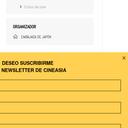
Ciclos de cine
ORGANIZADOR
EMBAJADA DE JAPÓN
×
DESEO SUSCRIBIRME
A
NEWSLETTER DE CINEASIA
COMPARTIR ESTE EVENTO