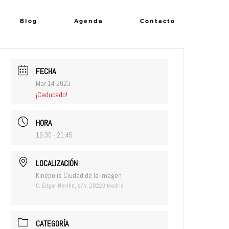
Blog
Agenda
Contacto
FECHA
Mar 14 2023
¡Caducado!
HORA
19:30 - 21:45
LOCALIZACIÓN
Kinépolis Ciudad de la Imagen
C. Edgar Neville, s/n, 28223 Madrid
CATEGORÍA