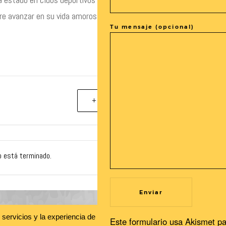
iere avanzar en su vida amorosa, acaba por una serie de
Tu mensaje (opcional)
+ exportación iCal / Outlook
o está terminado.
Recibe nuestras novedades en tu buzón!
s servicios y la experiencia de usuario. Si continuas navegando, con
Este formulario usa Akismet pa