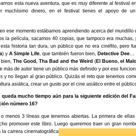
earnos esta nueva aventura, que es muy diferente al festival 
er muchísimo dinero, en el festival tienes el apoyo de un
en ese momento estábamos aprendiendo acerca del mundillo de
s la película, sacamos 40 copias, que tampoco era muchas, 
o esta historia tan dura, un público que no era cinéfilo, pero
a
) y
A Simple Life
, que también fueron bien,
Detective Dee
… 
 bien,
The Good, Tha Bad and the Weird
(
El Bueno, el Malo
e más de autor tiene un público más definido y por eso funcion
s y no llegan al gran público. Quizás el reto que tenemos com
ultura asiática, crear un gusto por el cine asiático entre el públic
: queda mucho tiempo aún para la siguiente edición del Far 
ición número 16?
o menos 3 líneas que tenemos abiertas. La primera de ellas es
cho promover este libro. Luego queremos traer un gran nombre
a la carrera cinematográfica, no os puedo decir su nombre pe