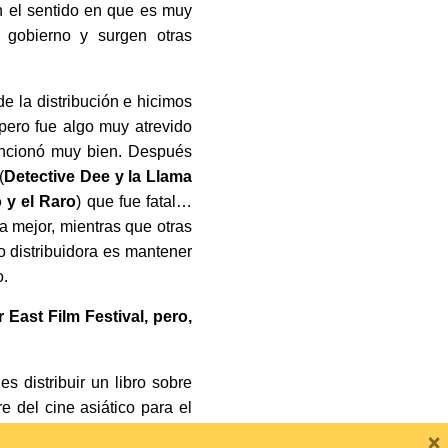
en el sentido en que es muy
 gobierno y surgen otras
 la distribución e hicimos
pero fue algo muy atrevido
 funcionó muy bien. Después
(
Detective Dee y la Llama
 y el Raro
) que fue fatal…
a mejor, mientras que otras
o distribuidora es mantener
o.
East Film Festival, pero,
 distribuir un libro sobre
 del cine asiático para el
×
ro… quizás venga de Japón.