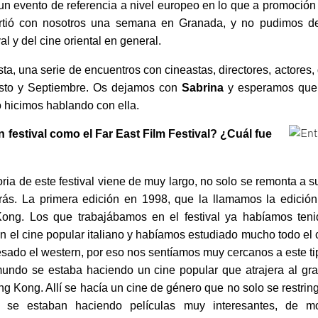
, un evento de referencia a nivel europeo en lo que a promoción d
ió con nosotros una semana en Granada, y no pudimos dej
val y del cine oriental en general.
sta, una serie de encuentros con cineastas, directores, actores
osto y Septiembre. Os dejamos con
Sabrina
y esperamos que d
o hicimos hablando con ella.
festival como el Far East Film Festival? ¿Cuál fue
toria de este festival viene de muy largo, no solo se remonta a
ás. La primera edición en 1998, que la llamamos la edición
ong. Los que trabajábamos en el festival ya habíamos tenid
n el cine popular italiano y habíamos estudiado mucho todo el c
esado el western, por eso nos sentíamos muy cercanos a este tip
undo se estaba haciendo un cine popular que atrajera al gra
ng Kong. Allí se hacía un cine de género que no solo se restrin
 se estaban haciendo películas muy interesantes, de 