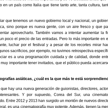
io en un país como Italia que tiene tanto arte, tanta cultura, tan
ñar que tenemos un nuevo gobierno local y nacional, un gobi
ítica, sino porque es nueva gente, con un aire fresco y que p
tentar aprovecharlo. También vamos a intentar aumentar la fi
 un poco el precio de las entradas. Pero lo más importante en es
ante, luchar por el festival y a pesar de los recortes mirar hac
nos sacrificios, por ejemplo, no tuvimos retrospectiva específ
iar es a una programación cuidada y de calidad, donde entr
s muy importante tener invitados, que el público pueda acercars
.
grafías asiáticas, ¿cuál es la que más te está sorprendien
a que hay una nueva generación de guionistas, directores, act
eresantes. Y por supuesto, Corea del Sur, una cinematogr
do. Entre 2012 y 2013 han surgido un montón de nuevos directo
ral, es una cinematografía muy potente. Además, tienen la men