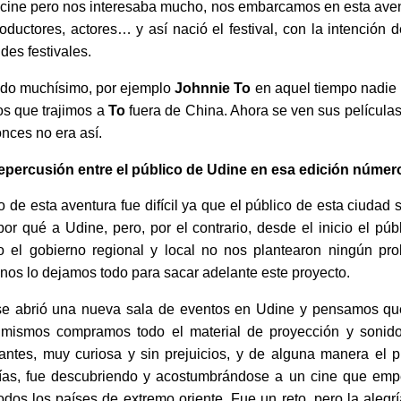
 cine pero nos interesaba mucho, nos embarcamos en esta av
roductores, actores… y así nació el festival, con la intención 
des festivales.
ado muchísimo, por ejemplo
Johnnie To
en aquel tiempo nadie l
os que trajimos a
To
fuera de China. Ahora se ven sus películas 
onces no era así.
epercusión entre el público de Udine en esa edición númer
cio de esta aventura fue difícil ya que el público de esta ciudad
 por qué a Udine, pero, por el contrario, desde el inicio el pú
so el gobierno regional y local no nos plantearon ningún pr
i nos lo dejamos todo para sacar adelante este proyecto.
e abrió una nueva sala de eventos en Udine y pensamos que 
os mismos compramos todo el material de proyección y sonid
antes, muy curiosa y sin prejuicios, y de alguna manera el p
fías, fue descubriendo y acostumbrándose a un cine que e
odos los países de extremo oriente. Fue un reto, pero la alegrí