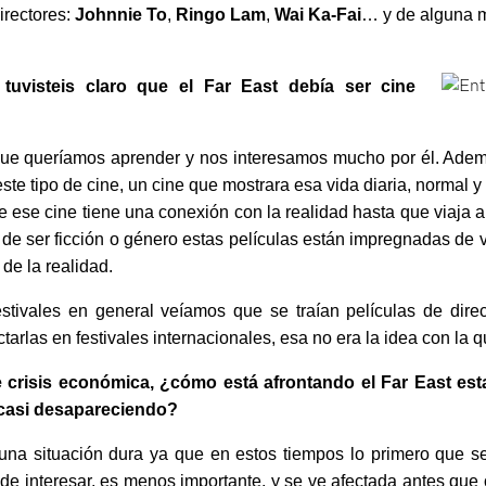
irectores:
Johnnie To
,
Ringo Lam
,
Wai Ka-Fai
… y de alguna 
uvisteis claro que el Far East debía ser cine
 que queríamos aprender y nos interesamos mucho por él. Ademá
este tipo de cine, un cine que mostrara esa vida diaria, normal y 
 ese cine tiene una conexión con la realidad hasta que viaja a
de ser ficción o género estas películas están impregnadas de 
de la realidad.
tivales en general veíamos que se traían películas de dire
rlas en festivales internacionales, esa no era la idea con la q
 crisis económica, ¿cómo está afrontando el Far East est
 casi desapareciendo?
una situación dura ya que en estos tiempos lo primero que se 
 de interesar, es menos importante, y se ve afectada antes que o