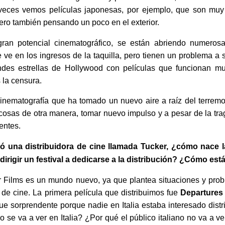
 veces vemos películas japonesas, por ejemplo, que son muy
pero también pensando un poco en el exterior.
ran potencial cinematográfico, se están abriendo numerosa
ve en los ingresos de la taquilla, pero tienen un problema a 
des estrellas de Hollywood con películas que funcionan muy
 la censura.
nematografía que ha tomado un nuevo aire a raíz del terrem
cosas de otra manera, tomar nuevo impulso y a pesar de la trag
entes.
 una distribuidora de cine llamada Tucker, ¿cómo nace l
irigir un festival a dedicarse a la distribución? ¿Cómo es
r Films es un mundo nuevo, ya que plantea situaciones y prob
l de cine. La primera película que distribuimos fue
Departure
ue sorprendente porque nadie en Italia estaba interesado distr
se va a ver en Italia? ¿Por qué el público italiano no va a v