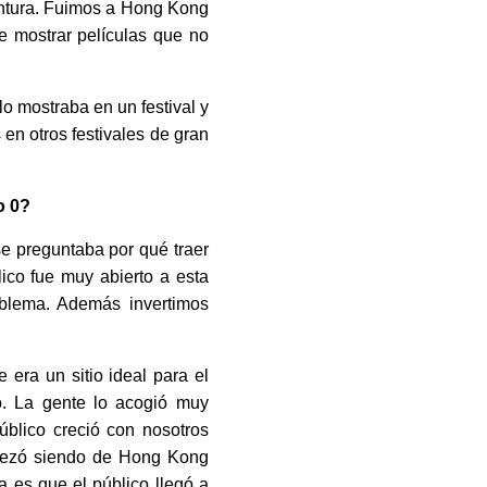
entura. Fuimos a Hong Kong
de mostrar películas que no
o mostraba en un festival y
en otros festivales de gran
o 0?
 se preguntaba por qué traer
blico fue muy abierto a esta
oblema. Además invertimos
era un sitio ideal para el
o. La gente lo acogió muy
úblico creció con nosotros
mpezó siendo de Hong Kong
a es que el público llegó a