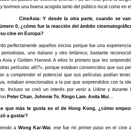
 y tuvimos una buena acogida tanto del público local como en el
CineAsia: Y desde la otra parte, cuando se v
úmero 0, ¿cómo fue la reacción del ámbito cinematográfic
a su cine en Europa?
rdo perfectamente aquellos inicios porque fue una experiencia
eriodistas, uno italiano y otro británico, bastante reconoci
Asia y Golden Harvest. A ellos lo primero que les sorprendi
stras películas allí?»
, porque estaban convencidos que sus pel
an a comprender el potencial que sus películas podían tene
tiva, estaban emocionados a la par que sorprendidos con la i
to. Incluso se creó un interés por venir a Udine y durante 
como
Peter Chan
,
Johnnie To
,
Ringo Lam
,
Anita Mui
…
e que más te gusta es el de Hong Kong, ¿cómo empezó 
zó a gustar?
 viendo a
Wong Kar-Wai
, ese fue mi primer paso en el cine a