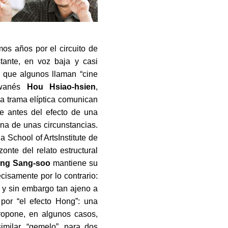
os años por el circuito de
tante, en voz baja y casi
s que algunos llaman “cine
aiwanés
Hou Hsiao-hsien
,
a trama elíptica comunican
ge antes del efecto de una
na de unas circunstancias.
 School of ArtsInstitute de
nte del relato estructural
ng Sang-soo
mantiene su
cisamente por lo contrario:
” y sin embargo tan ajeno a
por “el efecto Hong”: una
propone, en algunos casos,
similar, “gemelo”, para dos