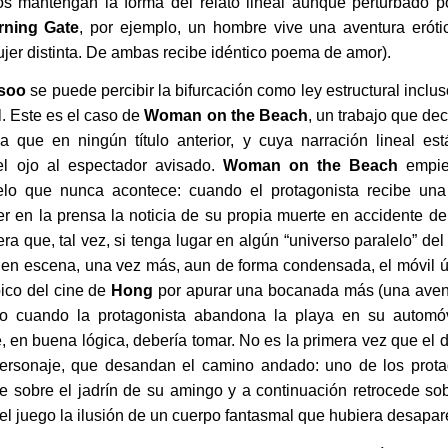
dos mantengan la forma del relato lineal aunque perturbado po
rning Gate
, por ejemplo, un hombre vive una aventura eróti
jer distinta. De ambas recibe idéntico poema de amor).
soo
se puede percibir la bifurcación como ley estructural incl
l. Este es el caso de
Woman on the Beach
, un trabajo que de
que en ningún título anterior, y cuya narración lineal es
el ojo al espectador avisado.
Woman on the Beach
empie
alelo que nunca acontece: cuando el protagonista recibe una
r en la prensa la noticia de su propia muerte en accidente de
a que, tal vez, si tenga lugar en algún “universo paralelo” del
 en escena, una vez más, aun de forma condensada, el móvil ú
pico del cine de
Hong
por apurar una bocanada más (una avent
erto cuando la protagonista abandona la playa en su autom
e, en buena lógica, debería tomar. No es la primera vez que el d
personaje, que desandan el camino andado: uno de los prot
e sobre el jadrín de su amingo y a continuación retrocede so
 el juego la ilusión de un cuerpo fantasmal que hubiera desapar