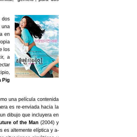
 dos
a una
ca en
ropia
e los
ir, a
ectar
ipio,
 Pig
omo una película contenida
mera es re-enviada hacia la
un dibujo que incluyera en
ture of the Man
(2004) y
 es altemente elíptica y a-