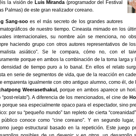
is la visión de
Luis Miranda
(programador del Festival
as Palmas) de este gran realizador coreano.
g Sang-soo
es el más secreto de los grandes autores
matográficos de nuestro tiempo. Cineasta mimado en los últim
tivales internacionales, su nombre aún se menciona, no obs
mpre haciendo grupo con otros autores representativos de lo
imalista asiático”. Se le compara, cómo no, con el t
uramente porque en ambos la combinación de la toma larga y l
 densidad de tiempo puro a lo banal. En ellos el relato sur
ta en serie de segmentos de vida, que de la reacción en cade
e emparenta igualmente con otro antiguo alumno, como él, de la
chatpong Weerasethakul
,
porque en ambos aparece un horizo
 “post-relato”). A diferencia de los mencionados, el cine de
Ho
no porque sea especialmente opaco para el espectador, sino pre
co: por su “pequeño mundo” tan repleto de cierta “coreanidad
 público conoce como “cine coreano”. Y en segundo lugar, 
como juego estructural basado en la repetición. Este juego 
desarrollos posibles de un devenir; y en otros, un desarrollo 