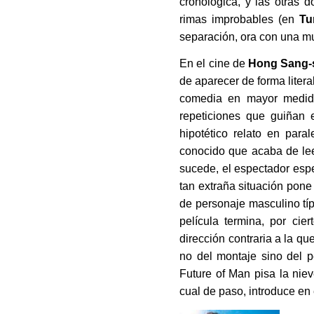
cronológica, y las otras 
rimas improbables (en
Tu
separación, ora con una mu
En el cine de
Hong Sang-
de aparecer de forma litera
comedia en mayor medida 
repeticiones que guiñan 
hipotético relato en par
conocido que acaba de lee
sucede, el espectador esper
tan extraña situación pone
de personaje masculino tí
película termina, por ci
dirección contraria a la qu
no del montaje sino del 
Future of Man pisa la niev
cual de paso, introduce en