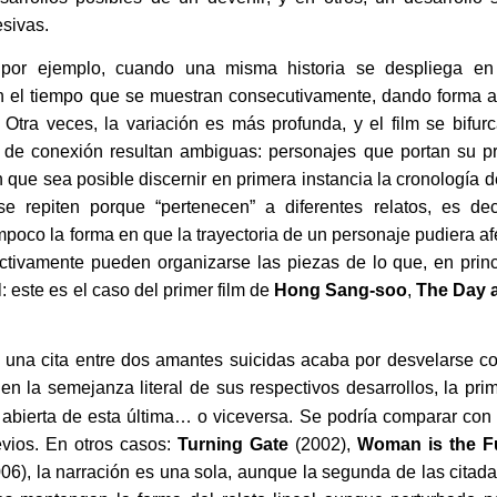
esivas.
, por ejemplo, cuando una misma historia se despliega en
en el tiempo que se muestran consecutivamente, dando forma 
. Otra veces, la variación es más profunda, y el film se bifur
 de conexión resultan ambiguas: personajes que portan su p
n que sea posible discernir en primera instancia la cronología d
e repiten porque “pertenecen” a diferentes relatos, es dec
ampoco la forma en que la trayectoria de un personaje pudiera af
ectivamente pueden organizarse las piezas de lo que, en princ
: este es el caso del primer film de
Hong Sang-soo
,
The Day a
 una cita entre dos amantes suicidas acaba por desvelarse c
n la semejanza literal de sus respectivos desarrollos
, la pri
abierta de esta última… o viceversa. Se podría comparar con 
evios. En otros casos:
Turning Gate
(2002),
Woman is the Fu
06), la narración es una sola, aunque la segunda de las citadas