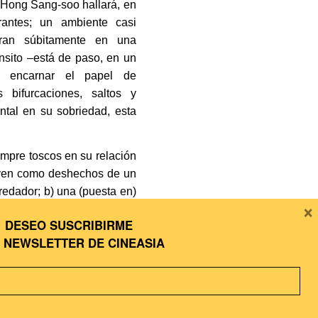
de Hong Sang-soo hallará, en
rantes; un ambiente casi
ran súbitamente en una
ánsito –está de paso, en un
 a encarnar el papel de
 bifurcaciones, saltos y
ntal en su sobriedad, esta
empre toscos en su relación
even como deshechos de un
redador; b) una (puesta en)
×
otel desolado, o en ambos
DESEO SUSCRIBIRME
 divergencia de destinos, la
A
NEWSLETTER DE CINEASIA
formas que se han descrito y
ctorias y los reencuentros
ta: Nosferatu «Nuevo cine