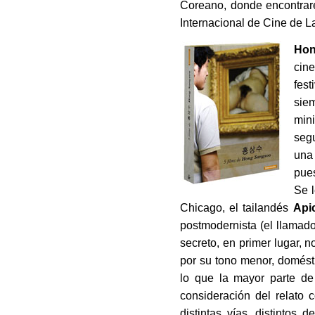
Coreano, donde encontraré
Internacional de Cine de L
Hon
cine
fes
sie
min
seg
una
pues
Se l
Chicago, el tailandés
Api
postmodernista (el llamado
secreto, en primer lugar, 
por su tono menor, domésti
lo que la mayor parte de
consideración del relato 
distintas vías, distintos 