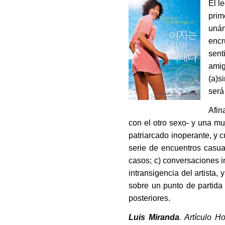
El l
prim
uná
encr
sen
amig
(a)s
será
Afin
con el otro sexo- y una 
patriarcado inoperante, y 
serie de encuentros casu
casos; c) conversaciones in
intransigencia del artista,
sobre un punto de partida
posteriores.
Luis Miranda
. Artículo 