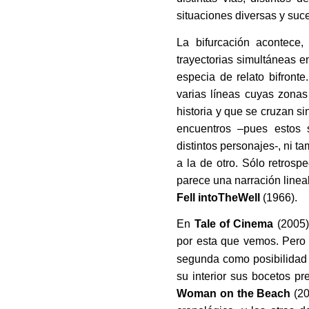
situaciones diversas y suc
La bifurcación acontece
trayectorias simultáneas 
especia de relato bifronte
varias líneas cuyas zonas
historia y que se cruzan si
encuentros –pues estos s
distintos personajes-, ni t
a la de otro. Sólo retrosp
parece una narración lineal
Fell intoTheWell
(1966).
En
Tale of Cinema
(2005)
por esta que vemos. Pero e
segunda como posibilidad 
su interior sus bocetos pr
Woman on the Beach
(20