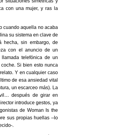
r situaciones simétricas y
ca con una mujer, y ras la
uso cuando aquella no acaba
clina su sistema en clave de
tá hecha, sin embargo, de
za con el anuncio de un
 llamada telefónica de un
 coche. Si bien esto nunca
 relato. Y en cualquier caso
ltimo de esa ansiedad vital
ura, un escarceo más). La
óvil… después de girar en
irector introduce gestos, ya
agonistas de Woman Is the
bre sus propias huellas –lo
ecido-.