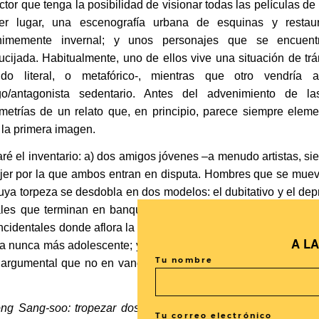
ector que tenga la posibilidad de visionar todas las películas 
er lugar, una escenografía urbana de esquinas y restau
nimemente invernal; y unos personajes que se encuent
ucijada. Habitualmente, uno de ellos vive una situación de tr
tido literal, o metafórico-, mientras que otro vendría
o/antagonista sedentario. Antes del advenimiento de las
imetrías de un relato que, en principio, parece siempre eleme
 la primera imagen.
aré el inventario: a) dos amigos jóvenes –a menudo artistas, si
mujer por la que ambos entran en disputa. Hombres que se mu
cuya torpeza se desdobla en dos modelos: el dubitativo y el dep
ales que terminan en banquete y borrachera, o en sexo de m
cidentales donde aflora la frustración de los treinta y tantos, la
A L
 ya nunca más adolescente; y d) en fin, la bifurcación, bajo las 
Tu nombre
 argumental que no en vano se basa en la separación de traye
Hong Sang-soo: tropezar dos veces en la misma piedra. Revis
Tu correo electrónico