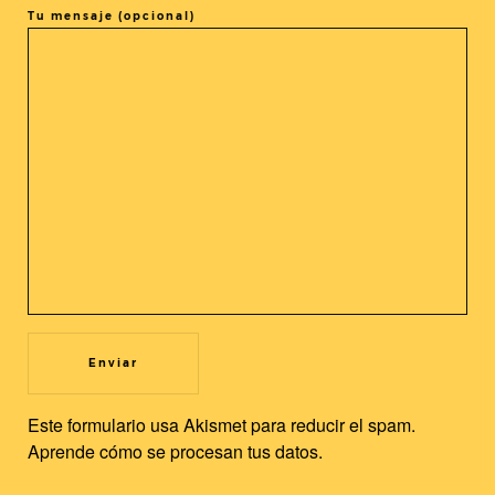
Tu mensaje (opcional)
COMPARTIR LA ENTRADA
@cineasia.online
SUSCRÍBETE A NUESTRA
Utilizamos cookies propias y de terceros para mejorar nuestros
Newsletter
servicios y la experiencia de usuario. Si continuas navegando,
Este formulario usa Akismet para reducir el spam.
consideramos que acepta su uso. Puedes cambiar la
Aprende cómo se procesan tus datos.
configuración u obtener más información.
Leer más
Aceptar