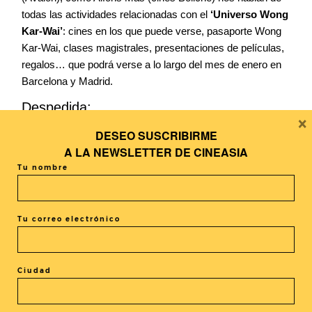
todas las actividades relacionadas con el
‘Universo Wong
Kar-Wai’
: cines en los que puede verse, pasaporte Wong
Kar-Wai, clases magistrales, presentaciones de películas,
regalos… que podrá verse a lo largo del mes de enero en
Barcelona y Madrid.
Despedida:
×
DESEO SUSCRIBIRME
A LA
NEWSLETTER DE CINEASIA
En el espacio dedicado a las recomendaciones, en esta
Tu nombre
ocasión os recomendaremos algo relacionado con el
realizador hongkonés Wong Kar-Wai.
Muchas gracias a todos por seguirnos a través de Ivoox.
Tu correo electrónico
Itunes, Spotify, Google Play…
Ciudad