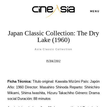
MENU
Japan Classic Collection: The Dry
Lake (1960)
Asia Classic Collection
15/04/2012
Servicios
Ficha Técnica:
Título original: Kawaita Mizûmi País: Japón
Cursos
Año: 1960 Director: Masahiro Shinoda Reparto: Shinichiro
Mikami, Shima Iwashita, Hizuru Takachiho Género: Drama
Equipo
social Duración: 88 minutos