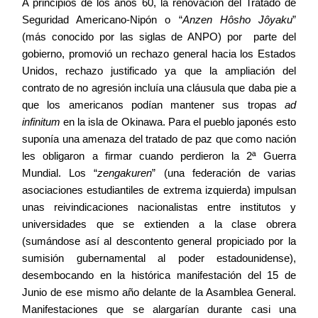
A principios de los años 60, la renovación del Tratado de
Seguridad Americano-Nipón o “
Anzen Hôsho Jôyaku
”
Blog
(más conocido por las siglas de ANPO) por parte del
gobierno, promovió un rechazo general hacia los Estados
Unidos, rechazo justificado ya que la ampliación del
Agenda
contrato de no agresión incluía una cláusula que daba pie a
que los americanos podían mantener sus tropas
ad
Contacto
infinitum
en la isla de Okinawa. Para el pueblo japonés esto
suponía una amenaza del tratado de paz que como nación
les obligaron a firmar cuando perdieron la 2ª Guerra
Mundial. Los “
zengakuren
” (una federación de varias
asociaciones estudiantiles de extrema izquierda) impulsan
©2026 COPYRIGHT FLOTHEMES
unas reivindicaciones nacionalistas entre institutos y
universidades que se extienden a la clase obrera
(sumándose así al descontento general propiciado por la
sumisión gubernamental al poder estadounidense),
desembocando en la histórica manifestación del 15 de
Junio de ese mismo año delante de la Asamblea General.
Manifestaciones que se alargarían durante casi una