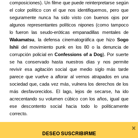
composiciones). Un filme que puede reinterpretarse según
el color político con el que nos identifiquemos, pero que
seguramente nunca ha sido visto con buenos ojos por
algunos representantes políticos nipones (como tampoco
lo fueron las seudo-eróticas empanadillas mentales de
Wakamatsu
, la defensa cinematográfica que hizo
Sogo
Ishii
del movimiento punk en los 80 o la denuncia de
corrupción policial en
Confessions of a Dog
). Por suerte
se ha conservado hasta nuestros días y nos permite
revivir esa agitación social que medio siglo más tarde
parece que vuelve a aflorar al vernos atrapados en una
sociedad que, cada vez más, vulnera los derechos de los
más desfavorecidos. El lago, lejos de secarse, ha ido
acrecentando su volumen cúbico con los años, igual que
ese descontento social hacia todo lo políticamente
correcto.
×
Lo mejor:
la sensación de anarquía que reina en muchos
DESEO SUSCRIBIRME
momentos del filme.