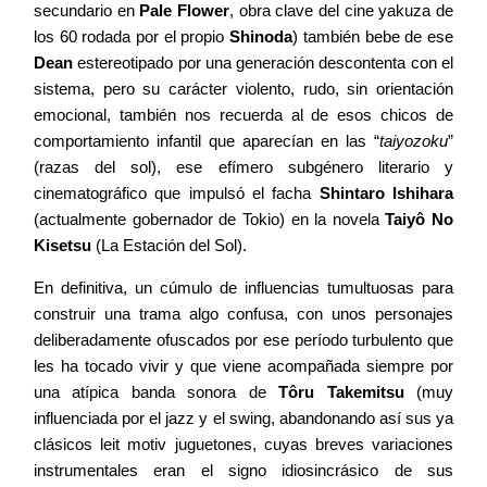
secundario en
Pale Flower
, obra clave del cine yakuza de
los 60 rodada por el propio
Shinoda
) también bebe de ese
Dean
estereotipado por una generación descontenta con el
sistema, pero su carácter violento, rudo, sin orientación
emocional, también nos recuerda al de esos chicos de
comportamiento infantil que aparecían en las “
taiyozoku
”
(razas del sol), ese efímero subgénero literario y
cinematográfico que impulsó el facha
Shintaro Ishihara
(actualmente gobernador de Tokio) en la novela
Taiyô No
Kisetsu
(La Estación del Sol).
En definitiva, un cúmulo de influencias tumultuosas para
construir una trama algo confusa, con unos personajes
deliberadamente ofuscados por ese período turbulento que
les ha tocado vivir y que viene acompañada siempre por
una atípica banda sonora de
Tôru Takemitsu
(muy
influenciada por el jazz y el swing, abandonando así sus ya
clásicos leit motiv juguetones, cuyas breves variaciones
instrumentales eran el signo idiosincrásico de sus