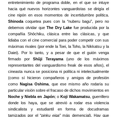
entretenimiento de programa doble, en el que se intuye
hacia qué nuevos horizontes vanguardistas se dirigía el
cine nipón en esos momentos de incertidumbre política.
Shinoda
coquetea pues con la “nuberu bagu”, pero no
debemos olvidar que
The Dry Lake
fue producida por la
compañía Shôchiku, clásica entre las clásicas, y que
lidiaba con el cine comercial para poder competir con sus
máximas rivales (por ende la Toei, la Toho, la Nikkatsu y la
Daiei). Por lo tanto, y a pesar de que el guión venga
firmado por
Shûji Terayama
(uno de los máximos
representantes del vanguardismo freak de esos años), el
cineasta nunca se posiciona ni política ni intelectualmente
(como sí hicieron compañeros y amigos de profesión
como
Nagisa Oshima
, que ese mismo año rodaría su
particular visión sobre el fracaso de dichos movimientos en
Noche y Niebla en Japón
; o
Koji Wakamatsu
, guerrillero
donde los haya, que se atrevió a rodar esa violencia
sindicalista y estudiantil en forma de docudramas
tamizados por el “
pinku eiga”
más demencial). Hay que