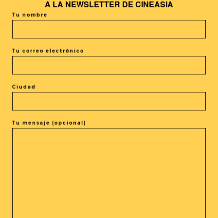
A LA
NEWSLETTER DE CINEASIA
Lo peor
: un final algo precipitado y la poca definición de
Tu nombre
muchos personajes secundarios.
Valoración
: 7/10
Tu correo electrónico
Por nuestro colaborador Eduard Terrades Vicens
Ciudad
Tu mensaje (opcional)
COMPARTIR LA ENTRADA