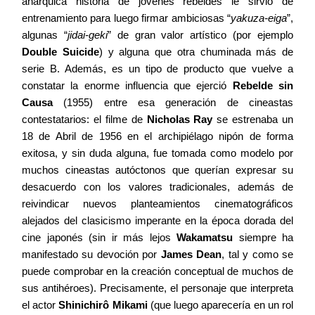
anárquica historia de jóvenes rebeldes le sirvió de
entrenamiento para luego firmar ambiciosas “
yakuza-eiga
”,
algunas “
jidai-geki
” de gran valor artístico (por ejemplo
Double Suicide
) y alguna que otra chuminada más de
serie B. Además, es un tipo de producto que vuelve a
constatar la enorme influencia que ejerció
Rebelde sin
Causa
(1955) entre esa generación de cineastas
contestatarios: el filme de
Nicholas Ray
se estrenaba un
18 de Abril de 1956 en el archipiélago nipón de forma
exitosa, y sin duda alguna, fue tomada como modelo por
muchos cineastas autóctonos que querían expresar su
desacuerdo con los valores tradicionales, además de
reivindicar nuevos planteamientos cinematográficos
alejados del clasicismo imperante en la época dorada del
cine japonés (sin ir más lejos
Wakamatsu
siempre ha
manifestado su devoción por
James Dean
, tal y como se
puede comprobar en la creación conceptual de muchos de
sus antihéroes). Precisamente, el personaje que interpreta
el actor
Shinichirô Mikami
(que luego aparecería en un rol