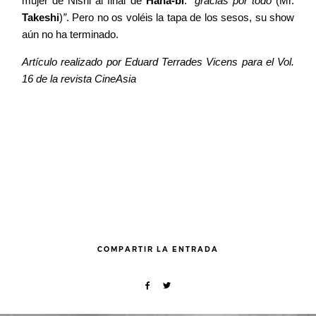
mujer de Nishi al final de
Hana-bi
:
“gracias por todo
(Mr.
Takeshi
)
”
. Pero no os voléis la tapa de los sesos, su show
aún no ha terminado.
Artículo realizado por Eduard Terrades Vicens para el Vol.
16 de la revista CineAsia
COMPARTIR LA ENTRADA