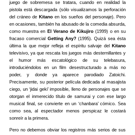
juego de sobremesa se tratara, cuando en realidad la
pistola está descargada (sólo visualizamos la perforación
del cráneo de
Kitano
en los sueños del personaje). Pero
en ocasiones, también ha abusado de la comedia absurda,
como muestra en
El Verano de Kikujiro
(1999) o en su
fracaso comercial
Getting Any?
(1995). Quizá sea ésta
última la que mejor refleja el espíritu salvaje del
Kitano
televisivo, ya que rescata los juegos más desternillantes y
el humor más escatológico de su telebasura,
introduciéndolos en un film desestructurado a más no
poder, y donde ya aparece parodiado Zatoichi.
Precisamente, su posterior película dedicada al masajista
ciego, un ‘jidai geki’ imposible, lleno de personajes que se
otorgan el inmerecido título de samurai y con ese largo
musical final, se convierte en un ‘chanbara’ cómico. Sea
como sea, al espectador menos perspicaz le costará
sonreír a la primera.
Pero no debemos obviar los registros más serios de sus