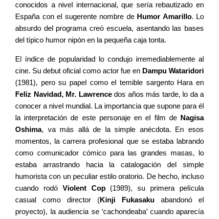
conocidos a nivel internacional, que sería rebautizado en
España con el sugerente nombre de
Humor Amarillo
. Lo
absurdo del programa creó escuela, asentando las bases
del típico humor nipón en la pequeña caja tonta.
El índice de popularidad lo condujo irremediablemente al
cine. Su debut oficial como actor fue en
Dampu Wataridori
(1981), pero su papel como el temible sargento Hara en
Feliz Navidad, Mr. Lawrence
dos años más tarde, lo da a
conocer a nivel mundial. La importancia que supone para él
la interpretación de este personaje en el film de
Nagisa
Oshima
, va más allá de la simple anécdota. En esos
momentos, la carrera profesional que se estaba labrando
como comunicador cómico para las grandes masas, lo
estaba arrastrando hacia la catalogación del simple
humorista con un peculiar estilo oratorio. De hecho, incluso
cuando rodó
Violent Cop
(1989), su primera película
casual como director (
Kinji Fukasaku
abandonó el
proyecto), la audiencia se ‘cachondeaba’ cuando aparecía