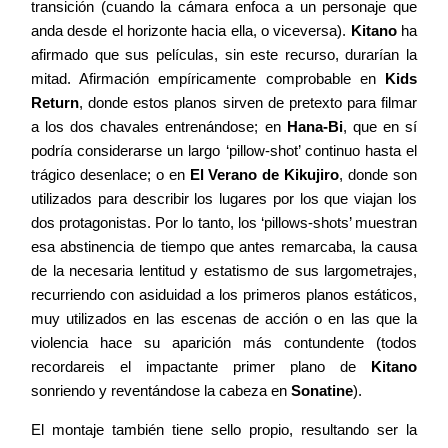
transición (cuando la cámara enfoca a un personaje que
anda desde el horizonte hacia ella, o viceversa).
Kitano
ha
afirmado que sus películas, sin este recurso, durarían la
mitad. Afirmación empíricamente comprobable en
Kids
Return
, donde estos planos sirven de pretexto para filmar
a los dos chavales entrenándose; en
Hana-Bi
, que en sí
podría considerarse un largo ‘pillow-shot’ continuo hasta el
trágico desenlace; o en
El Verano de Kikujiro
, donde son
utilizados para describir los lugares por los que viajan los
dos protagonistas. Por lo tanto, los ‘pillows-shots’ muestran
esa abstinencia de tiempo que antes remarcaba, la causa
de la necesaria lentitud y estatismo de sus largometrajes,
recurriendo con asiduidad a los primeros planos estáticos,
muy utilizados en las escenas de acción o en las que la
violencia hace su aparición más contundente (todos
recordareis el impactante primer plano de
Kitano
sonriendo y reventándose la cabeza en
Sonatine
).
El montaje también tiene sello propio, resultando ser la