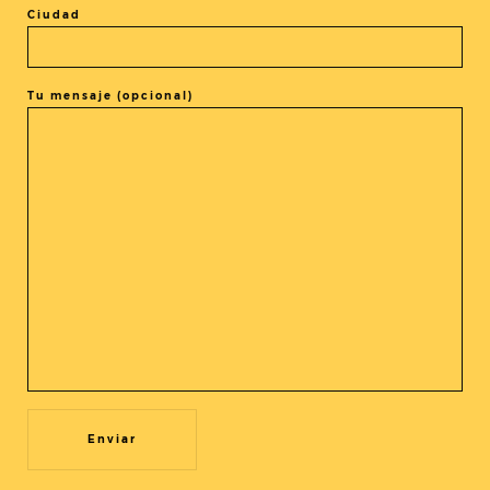
Ciudad
Tu mensaje (opcional)
Utilizamos cookies propias y de terceros para mejorar nuestros
servicios y la experiencia de usuario. Si continuas navegando,