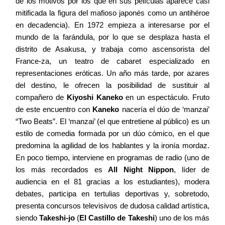
de los motivos por los que en sus películas aparece casi
mitificada la figura del mafioso japonés como un antihéroe
en decadencia). En 1972 empieza a interesarse por el
mundo de la farándula, por lo que se desplaza hasta el
distrito de Asakusa, y trabaja como ascensorista del
France-za, un teatro de cabaret especializado en
representaciones eróticas. Un año más tarde, por azares
del destino, le ofrecen la posibilidad de sustituir al
compañero de
Kiyoshi Kaneko
en un espectáculo. Fruto
de este encuentro con
Kaneko
nacería el dúo de ‘manzai’
“Two Beats”. El ‘manzai’ (el que entretiene al público) es un
estilo de comedia formada por un dúo cómico, en el que
predomina la agilidad de los hablantes y la ironía mordaz.
En poco tiempo, interviene en programas de radio (uno de
los más recordados es
All Night Nippon
, líder de
audiencia en el 81 gracias a los estudiantes), modera
debates, participa en tertulias deportivas y, sobretodo,
presenta concursos televisivos de dudosa calidad artística,
siendo
Takeshi-jo
(
El Castillo de Takeshi
) uno de los más