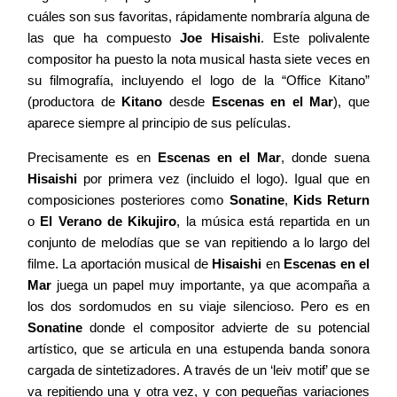
cuáles son sus favoritas, rápidamente nombraría alguna de
las que ha compuesto
Joe Hisaishi
. Este polivalente
compositor ha puesto la nota musical hasta siete veces en
su filmografía, incluyendo el logo de la “Office Kitano”
(productora de
Kitano
desde
Escenas en el Mar
), que
aparece siempre al principio de sus películas.
Precisamente es en
Escenas en el Mar
, donde suena
Hisaishi
por primera vez (incluido el logo). Igual que en
composiciones posteriores como
Sonatine
,
Kids Return
o
El Verano de Kikujiro
, la música está repartida en un
conjunto de melodías que se van repitiendo a lo largo del
filme. La aportación musical de
Hisaishi
en
Escenas en el
Mar
juega un papel muy importante, ya que acompaña a
los dos sordomudos en su viaje silencioso. Pero es en
Sonatine
donde el compositor advierte de su potencial
artístico, que se articula en una estupenda banda sonora
cargada de sintetizadores. A través de un ‘leiv motif’ que se
va repitiendo una y otra vez, y con pequeñas variaciones