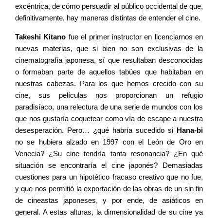
excéntrica, de cómo persuadir al público occidental de que,
definitivamente, hay maneras distintas de entender el cine.
Takeshi Kitano
fue el primer instructor en licenciarnos en
nuevas materias, que si bien no son exclusivas de la
cinematografía japonesa, sí que resultaban desconocidas
o formaban parte de aquellos tabúes que habitaban en
nuestras cabezas.
Para los que hemos crecido con su
cine, sus películas nos proporcionan un refugio
Servicios
paradisíaco, una relectura de una serie de mundos con los
que nos gustaría coquetear como vía de escape a nuestra
desesperación. Pero… ¿qué habría sucedido si
Hana-bi
Cursos
no se hubiera alzado en 1997 con el León de Oro en
Venecia? ¿Su cine tendría tanta resonancia? ¿En qué
situación se encontraría el cine japonés? Demasiadas
Equipo
cuestiones para un hipotético fracaso creativo que no fue,
y que nos permitió la exportación de las obras de un sin fin
de cineastas japoneses, y por ende, de asiáticos en
Blog
general. A estas alturas, la dimensionalidad de su cine ya