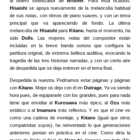
al bolero sintetizador de
Brother
. Para esta ocasión,
Hisaishi
se apoya nuevamente de la melancolía habitual
de sus notas, con ritmos de piano suaves, y con un
tema
principal que va apareciendo de fondo. La última
melancolía de
Hisaishi
para
Kitano
, hasta el momento, ha
sido
Dolls
. Las mejores notas del compositor están
incluidas en la breve banda sonora que configura la
partitura original, de extrema belleza auditiva, evocando la
tragedia de las tres historias narradas, y con un cierto aire
de despedida que se deja entrever en el tema final.
Despedida la nuestra. Podríamos estar páginas y páginas
con
Kitano
. Mejor os dejo con él en
Outrage
. Ya va siendo
hora pues, de equipararle con los grandes, pues para nada
tiene que envidiar al
Kurosawa
más épico, al
Ozu
más
estático o al
Imamura
más reflexivo. Y es que el cine es
como una cadena de montaje, y
Kitano
(igual que otros
compatriotas suyos), ha reinventado lo que generaciones
anteriores ponían en práctica en el cine. Como diría la