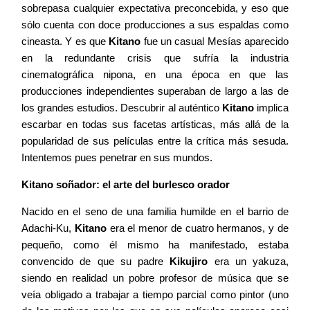
sobrepasa cualquier expectativa preconcebida, y eso que
sólo cuenta con doce producciones a sus espaldas como
Agenda
cineasta. Y es que
Kitano
fue un casual Mesías aparecido
en la redundante crisis que sufría la industria
cinematográfica nipona, en una época en que las
Contacto
producciones independientes superaban de largo a las de
los grandes estudios. Descubrir al auténtico
Kitano
implica
escarbar en todas sus facetas artísticas, más allá de la
popularidad de sus películas entre la crítica más sesuda.
Intentemos pues penetrar en sus mundos.
©2026 COPYRIGHT FLOTHEMES
Kitano soñador: el arte del burlesco orador
Nacido en el seno de una familia humilde en el barrio de
Adachi-Ku,
Kitano
era el menor de cuatro hermanos, y de
pequeño, como él mismo ha manifestado, estaba
convencido de que su padre
Kikujiro
era un yakuza,
siendo en realidad un pobre profesor de música que se
veía obligado a trabajar a tiempo parcial como pintor (uno