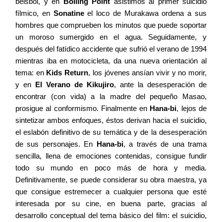
béisbol, y en
Boiling Point
asistimos al primer suicidio
fílmico, en
Sonatine
el loco de Murakawa ordena a sus
hombres que comprueben los minutos que puede soportar
un moroso sumergido en el agua. Seguidamente, y
después del fatídico accidente que sufrió el verano de 1994
mientras iba en motocicleta, da una nueva orientación al
tema: en
Kids Return
, los jóvenes ansían vivir y no morir,
y en
El Verano de Kikujiro
, ante la desesperación de
encontrar (con vida) a la madre del pequeño Masao,
prosigue al conformismo. Finalmente en
Hana-bi
, lejos de
sintetizar ambos enfoques, éstos derivan hacia el suicidio,
el eslabón definitivo de su temática y de la
desesperación
de sus personajes. En
Hana-bi
, a través de una trama
sencilla, llena de emociones contenidas, consigue fundir
todo su mundo en poco más de hora y media.
Definitivamente, se puede considerar su obra maestra, ya
que consigue estremecer a cualquier persona que esté
interesada por su cine, en buena parte, gracias al
desarrollo conceptual del tema básico del film: el suicidio,