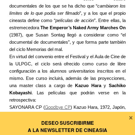
documentales de los que se ha dicho que “
cambiaron los
límites de lo que podía ser filmado
”, y a los que el propio
cineasta define como “
películas de acción
”. Entre ellas, la
estremecedora
The Emperor’s Naked Army Marches On
(1987), que Susan Sontag llegó a considerar como “el
documental de documentales”, y que forma parte también
del ciclo Memorias del mal.
En virtud del convenio entre el Festival y el Aula de Cine de
la ULPGC
, el ciclo será ofrecido como curso de libre
configuración a los alumnos universitarios inscritos en el
mismo. Ese curso incluirá, además de las proyecciones,
una master class a cargo de
Kazuo Hara
y
Sachiko
Kobayashi
.
Las películas que podrán verse en la
retrospectiva:
SAYONARA CP (
Goodbye CP
) Kazuo Hara, 1972, Japón,
×
82′
GOKUSHITEKI EROS: KOIUTA 1974 (
Extreme Private
DESEO SUSCRIBIRME
Eros: Love Song
1974
) Kazuo Hara, 1974, 98′
A LA
NEWSLETTER DE CINEASIA