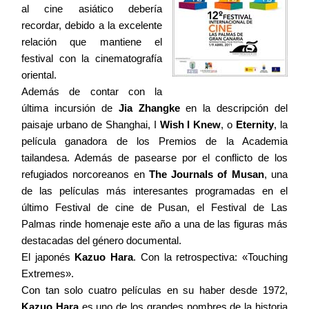
al cine asiático debería
recordar, debido a la excelente
Contacto
relación que mantiene el
festival con la cinematografía
oriental.
Además de contar con la
última incursión de
Jia Zhangke
en la descripción del
©2026 COPYRIGHT FLOTHEMES
paisaje urbano de Shanghai, I
Wish I Knew
, o
Eternity
, la
película ganadora de los Premios de la Academia
tailandesa. Además de pasearse por el conflicto de los
refugiados norcoreanos en
The Journals of Musan
, una
de las películas más interesantes programadas en el
último Festival de cine de Pusan, el Festival de Las
Palmas rinde homenaje este año a una de las figuras más
destacadas del género documental.
El japonés
Kazuo Hara
. Con la retrospectiva: «Touching
Extremes».
Con tan solo cuatro películas en su haber desde 1972,
Kazuo Hara
es uno de los grandes nombres de la historia