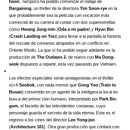
hoon
. Tampoco ha podido comenzar el rodaje de
Bargaining
, un thriller de la directora
Yim Soon-rye
en la
que probablemente sea la película con vocación más
comercial de su carrera al contar con dos superestrellas
como
Hwang Jung-min
(
Oda a mi padre
) y
Hyun Bin
(
Crash Landing on You
) para llevar a la pantalla la historia
del rescate de coreanos atrapados en un conflicto en
Oriente Medio. La que sí ha podido seguir adelante es la
producción de
The Outlaws 2
, de nuevo con
Ma Dong-
seok
dispuesto a repartir, esta vez pasando por Vietnam.
Los efectos especiales serán protagonistas en el thriller
sci-fi
Seobok
, con nada menos que
Gong Yoo
(
Train to
Busan
) convertido en un agente de la inteligencia local en
busca del primer clon humano, interpretado por
Park Bo-
gum
, el favorito de las televidentes coreanas, cuyo
personaje guarda el secreto de la vida eterna. Este es el
regreso a los cines del director
Lee Yong-joo
(
Architecture 101
). Otra gran producción que contará con