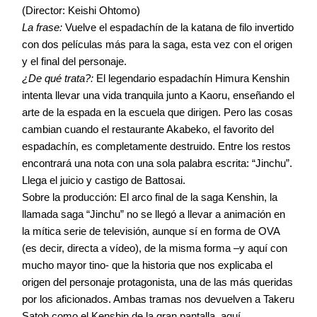
(Director: Keishi Ohtomo)
La frase:
Vuelve el espadachín de la katana de filo invertido
con dos películas más para la saga, esta vez con el origen
y el final del personaje.
¿De qué trata?:
El legendario espadachín Himura Kenshin
intenta llevar una vida tranquila junto a Kaoru, enseñando el
arte de la espada en la escuela que dirigen. Pero las cosas
cambian cuando el restaurante Akabeko, el favorito del
espadachín, es completamente destruido. Entre los restos
encontrará una nota con una sola palabra escrita: “Jinchu”.
Llega el juicio y castigo de Battosai.
Sobre la producción: El arco final de la saga Kenshin, la
llamada saga “Jinchu” no se llegó a llevar a animación en
la mítica serie de televisión, aunque sí en forma de OVA
(es decir, directa a vídeo), de la misma forma –y aquí con
mucho mayor tino- que la historia que nos explicaba el
origen del personaje protagonista, una de las más queridas
por los aficionados. Ambas tramas nos devuelven a Takeru
Satoh como el Kenshin de la gran pantalla, aquí