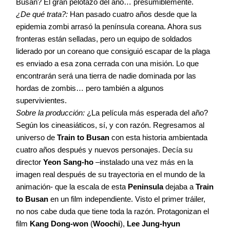
Busan? El gran pelotazo del año… presumiblemente.
¿De qué trata?:
Han pasado cuatro años desde que la
epidemia zombi arrasó la península coreana. Ahora sus
fronteras están selladas, pero un equipo de soldados
liderado por un coreano que consiguió escapar de la plaga
es enviado a esa zona cerrada con una misión. Lo que
encontrarán será una tierra de nadie dominada por las
hordas de zombis… pero también a algunos
supervivientes.
Sobre la producción:
¿La película más esperada del año?
Según los cineasiáticos, sí, y con razón. Regresamos al
universo de
Train to Busan
con esta historia ambientada
cuatro años después y nuevos personajes. Decía su
director
Yeon Sang-ho
–instalado una vez más en la
imagen real después de su trayectoria en el mundo de la
animación- que la escala de esta
Peninsula
dejaba a
Train
to Busan
en un film independiente. Visto el primer tráiler,
no nos cabe duda que tiene toda la razón. Protagonizan el
film
Kang Dong-won
(
Woochi
),
Lee Jung-hyun