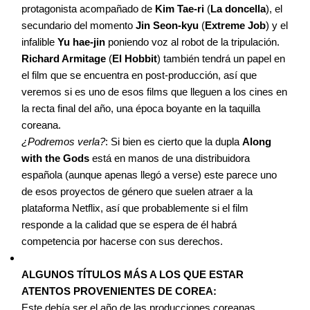
protagonista acompañado de
Kim Tae-ri
(
La doncella
), el
secundario del momento
Jin Seon-kyu
(
Extreme Job
) y el
infalible
Yu hae-jin
poniendo voz al robot de la tripulación.
Richard Armitage
(
El Hobbit
) también tendrá un papel en
el film que se encuentra en post-producción, así que
veremos si es uno de esos films que lleguen a los cines en
la recta final del año, una época boyante en la taquilla
coreana.
¿Podremos verla?
: Si bien es cierto que la dupla
Along
with the Gods
está en manos de una distribuidora
española (aunque apenas llegó a verse) este parece uno
de esos proyectos de género que suelen atraer a la
plataforma Netflix, así que probablemente si el film
responde a la calidad que se espera de él habrá
competencia por hacerse con sus derechos.
ALGUNOS TÍTULOS MÁS A LOS QUE ESTAR
ATENTOS PROVENIENTES DE COREA:
Este debía ser el año de las producciones coreanas