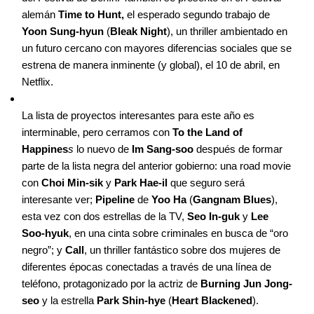
alemán
Time to Hunt,
el esperado segundo trabajo de
Yoon Sung-hyun
(
Bleak Night
), un thriller ambientado en
un futuro cercano con mayores diferencias sociales que se
estrena de manera inminente (y global), el 10 de abril, en
Netflix.
La lista de proyectos interesantes para este año es
interminable, pero cerramos con
To the Land of
Happines
s
lo nuevo de
Im Sang-soo
después de formar
parte de la lista negra del anterior gobierno: una road movie
con
Choi Min-sik
y
Park Hae-il
que seguro será
interesante ver;
Pipeline
de
Yoo Ha
(
Gangnam Blues
),
esta vez con dos estrellas de la TV,
Seo In-guk
y
Lee
Soo-hyuk
, en una cinta sobre criminales en busca de “oro
negro”; y
Call
, un thriller fantástico sobre dos mujeres de
diferentes épocas conectadas a través de una línea de
teléfono, protagonizado por la actriz de
Burning
Jun Jong-
seo
y la estrella
Park Shin-hye
(
Heart Blackened
).