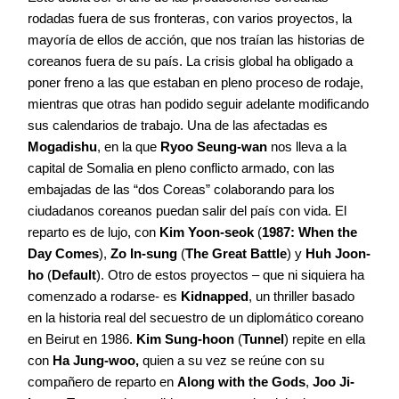
rodadas fuera de sus fronteras, con varios proyectos, la
mayoría de ellos de acción, que nos traían las historias de
coreanos fuera de su país. La crisis global ha obligado a
poner freno a las que estaban en pleno proceso de rodaje,
mientras que otras han podido seguir adelante modificando
sus calendarios de trabajo. Una de las afectadas es
Mogadishu
, en la que
Ryoo Seung-wan
nos lleva a la
capital de Somalia en pleno conflicto armado, con las
embajadas de las “dos Coreas” colaborando para los
ciudadanos coreanos puedan salir del país con vida. El
reparto es de lujo, con
Kim Yoon-seok
(
1987: When the
Day Comes
),
Zo In-sung
(
The Great Battle
) y
Huh Joon-
ho
(
Default
). Otro de estos proyectos – que ni siquiera ha
comenzado a rodarse- es
Kidnapped
, un thriller basado
en la historia real del secuestro de un diplomático coreano
en Beirut en 1986.
Kim Sung-hoon
(
Tunnel
) repite en ella
con
Ha Jung-woo,
quien a su vez se reúne con su
compañero de reparto en
Along with the Gods
,
Joo Ji-