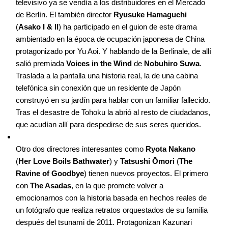
televisivo ya se vendía a los distribuidores en el Mercado
de Berlín. El también director
Ryusuke Hamaguchi
(
Asako I & II
) ha participado en el guion de este drama
ambientado en la época de ocupación japonesa de China
protagonizado por Yu Aoi. Y hablando de la Berlinale, de allí
salió premiada
Voices in the Wind
de
Nobuhiro Suwa
.
Traslada a la pantalla una historia real, la de una cabina
telefónica sin conexión que un residente de Japón
construyó en su jardín para hablar con un familiar fallecido.
Tras el desastre de Tohoku la abrió al resto de ciudadanos,
que acudían allí para despedirse de sus seres queridos.
Otro dos directores interesantes como
Ryota Nakano
(
Her Love Boils Bathwater
) y
Tatsushi Ōmori
(
The
Ravine of Goodbye
) tienen nuevos proyectos. El primero
con
The Asadas
, en la que promete volver a
emocionarnos con la historia basada en hechos reales de
un fotógrafo que realiza retratos orquestados de su familia
después del tsunami de 2011. Protagonizan Kazunari