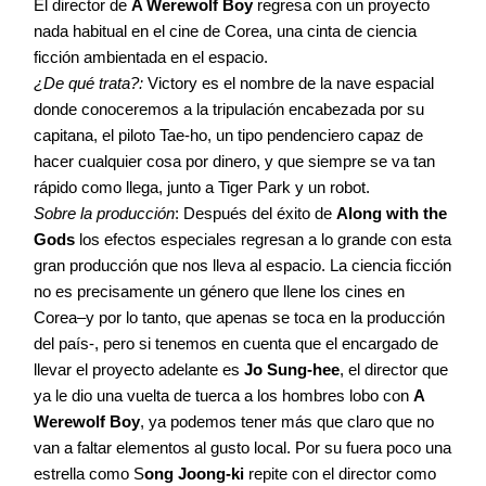
El director de
A Werewolf Boy
regresa con un proyecto
nada habitual en el cine de Corea, una cinta de ciencia
ficción ambientada en el espacio.
¿De qué trata?:
Victory es el nombre de la nave espacial
donde conoceremos a la tripulación encabezada por su
capitana, el piloto Tae-ho, un tipo pendenciero capaz de
hacer cualquier cosa por dinero, y que siempre se va tan
rápido como llega, junto a Tiger Park y un robot.
Sobre la producción
: Después del éxito de
Along with the
Gods
los efectos especiales regresan a lo grande con esta
gran producción que nos lleva al espacio. La ciencia ficción
no es precisamente un género que llene los cines en
Corea–y por lo tanto, que apenas se toca en la producción
del país-, pero si tenemos en cuenta que el encargado de
llevar el proyecto adelante es
Jo Sung-hee
, el director que
ya le dio una vuelta de tuerca a los hombres lobo con
A
Werewolf Boy
, ya podemos tener más que claro que no
van a faltar elementos al gusto local. Por su fuera poco una
estrella como S
ong Joong-ki
repite con el director como