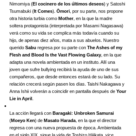
Nimomiya (
El cocinero de los últimos deseos
) y Satoshi
Tsumabuki (
It Comes
).
Ōmori
, por su parte, nos propone
otra historia turbia como
Mother
, en la que la madre
soltera protagonista (interpretada por Masami Nagasawa)
verá como su vida se complica más todavía cuando su
hijo, de apenas diez años, mata a sus abuelos. Nuestro
querido
Sabu
regresa por su parte con
The Ashes of my
Flesh and Blood Is the Vast Flowing Galaxy
, en la que
adapta una novela ambientada en un instituto. Allí una
joven que sufre bullying recibirá la ayuda de uno de sus
compañeros, que desde entonces estará de su lado. Su
relación crecerá según pasen los días. Taishi Nakagawa y
Anna Ishii volverán a coincidir en pantalla después de
Your
Lie in April
.
La acción llegará con
Baragaki: Unbroken Samurai
(
Moeyo Ken
) de
Masato Harada
, en la que el director
regresa con una nueva propuesta de época. Ambientada
en el siglo XIX, sigue la vida de Toshizo Hijikata, vice