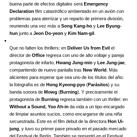
buena parte de efectos digitales será
Emergency
Declaration
film catastrófico ambientado en un avión con
problemas para aterrizar y un reparto de primera división,
reuniendo una vez más a
Song Kang-ho
y
Lee Byung-
hun
junto a
Jeon Do-yeon
y
Kim Nam-gil
.
Que no falten los thrillers: en
Deliver Us from Evil
el
director de
Office
regresa con uno de alto voltaje y pareja
protagonista de infarto,
Hwang Jung-min
y
Lee Jung-jae
,
compartiendo de nuevo pantalla tras
New World
. Más
alicientes para esperar que sea uno de los títulos del año:
la fotografía es de
Hong Kyeong-pyo
(
Parásitos
) y su
banda sonora de
Mowg
(
Burning
). Y precisamente el
protagonista de
Burning
regresa también con un thriller: en
Without a Sound,
Yoo Ah-in
da vida a un tipo encargado
de limpiar asuntos sucios, como encargarse de una niña
secuestrada. Este es el film debut de la directora
Hon Ui-
jung
, y tuvo su primer pase privado en el pasado mercado
del Festival de Berlín. También se presentó en el Festival