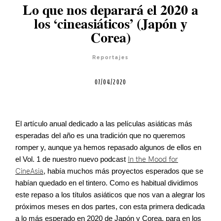
Lo que nos deparará el 2020 a
los ‘cineasiáticos’ (Japón y
Corea)
Reportajes
Servicios
07/04/2020
Cursos
El artículo anual dedicado a las películas asiáticas más
esperadas del año es una tradición que no queremos
romper y, aunque ya hemos repasado algunos de ellos en
Equipo
el Vol. 1 de nuestro nuevo podcast
In the Mood for
CineAsia
, había muchos más proyectos esperados que se
habían quedado en el tintero. Como es habitual dividimos
Blog
este repaso a los títulos asiáticos que nos van a alegrar los
próximos meses en dos partes, con esta primera dedicada
Agenda
a lo más esperado en 2020 de Japón y Corea, para en los