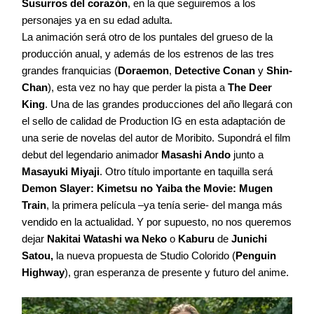
Susurros del corazón
, en la que seguiremos a los
personajes ya en su edad adulta.
La animación será otro de los puntales del grueso de la
producción anual, y además de los estrenos de las tres
grandes franquicias (
Doraemon
,
Detective Conan
y
Shin-
Chan
), esta vez no hay que perder la pista a
The Deer
King
. Una de las grandes producciones del año llegará con
el sello de calidad de Production IG en esta adaptación de
una serie de novelas del autor de Moribito. Supondrá el film
debut del legendario animador
Masashi Ando
junto a
Masayuki Miyaji
. Otro título importante en taquilla será
Demon Slayer: Kimetsu no Yaiba the Movie: Mugen
Train
, la primera película –ya tenía serie- del manga más
vendido en la actualidad. Y por supuesto, no nos queremos
dejar
Nakitai Watashi wa Neko
o
Kaburu
de
Junichi
Satou,
la nueva propuesta de Studio Colorido (
Penguin
Highway
), gran esperanza de presente y futuro del anime.