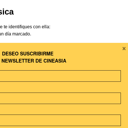
sica
te identifiques con ella:
un día marcado.
×
 política—, las hay de
DESEO SUSCRIBIRME
ramas, te entusiasman las
A
NEWSLETTER DE CINEASIA
on-ho
, o la estrella del
 Llama y pide la agenda de