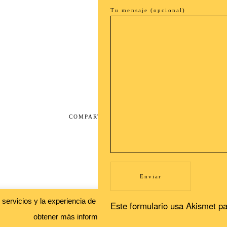
Tu mensaje (opcional)
COMPARTIR LA ENTRADA
SUSCRÍBETE A NUESTRA
s servicios y la experiencia de usuario. Si continuas navegando, con
Este formulario usa Akismet pa
Newsletter
obtener más información.
Leer más
Aceptar