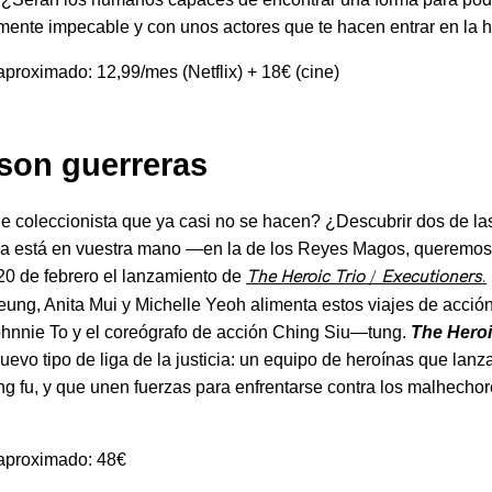
camente impecable y con unos actores que te hacen entrar en la h
aproximado: 12,99/mes (Netflix) + 18€ (cine)
 son guerreras
e coleccionista que ya casi no se hacen? ¿Descubrir dos de la
a está en vuestra mano —en la de los Reyes Magos, queremos 
 20 de febrero el lanzamiento de
The Heroic Trio
/
Executioners
.
ung, Anita Mui y Michelle Yeoh alimenta estos viajes de acció
ohnnie To y el coreógrafo de acción Ching Siu—tung.
The Heroi
nuevo tipo de liga de la justicia: un equipo de heroínas que lan
g fu, y que unen fuerzas para enfrentarse contra los malhechor
 aproximado: 48€