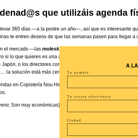
rdenad@s que utilizáis agenda fí
evar 365 días —a la postre un año—, así que es interesante que 
nas te entren deseos de que las semanas pasen para llegar a 
en el mercado —las
moleskine
se pusieron de moda gracias a la
si lo que quieres es una agenda para ti: que te gustan los do
A L
e Japón, o los directores coreanos
Park Chan-wook
y
Bong Jo
n
… la solución está más cerca de lo que parece.
Tu nombre
ndas en Copistería Nou Hebron (c/ Arquitecte Moragas, Nº 26).
os.
Tu correo electrónico
venir. Son muy económicas)
Ciudad