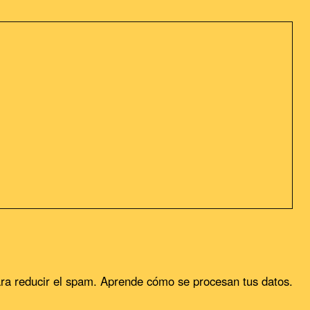
sideramos que acepta su uso. Puedes cambiar la configuración u
ra reducir el spam.
Aprende cómo se procesan tus datos.