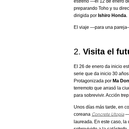
estreno —el 12 de enero 
preparando Toho y su dire
dirigida por
Ishiro Honda
.
El viaje —para una parej
2.
Visita el f
El 26 de enero da inicio es
serie que da inicio 30 año
Protagonizada por
Ma Don
terremoto que arrasó la ci
para sobrevivir. Acción trep
Unos días más tarde, en con
coreana
Concrete Utopia
—t
laureada. En este caso, la 
sobrevivido a la catástrof