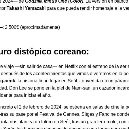
de 2024— de
Godzilla Minus One
(Color)
. La versión en blanco
ctor
Takashi Yamazaki
para que pueda rendir homenaje a la ver
a—: 2.500€ (aproximadamente)
uturo distópico coreano:
te viaje —sin salir de casa— en Netflix con el estreno de la ser
s después de los acontecimientos que vimos o veremos en la pe
g-seok
, la historia tiene lugar en Seúl, convertida en un páram
udad. Don Lee se pone en la piel de Nam‑san, un cazador incan
idante para iniciar el año.
creto el 2 de febrero de 2024, se estrena en salas de cine la pe
ras su pase por el Festival de Cannes, Sitges y Fancine donde
cinta nos plantea un futuro en Seúl, tras un gran terremoto, con 
e. ¿Serán los humanos capaces de encontrar una forma para pode