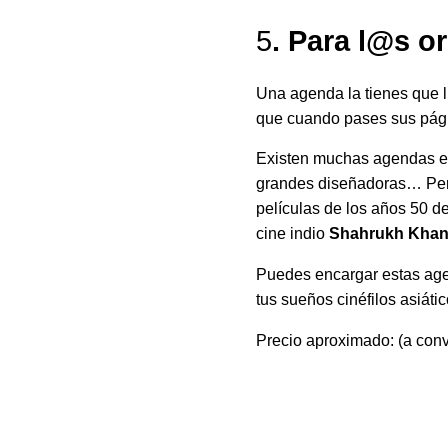
5
. Para l@s o
Una agenda la tienes que ll
que cuando pases sus pági
Existen muchas agendas 
grandes diseñadoras… Pero 
películas de los años 50 d
cine indio
Shahrukh Kha
Puedes encargar estas age
tus sueños cinéfilos asiátic
Precio aproximado: (a con