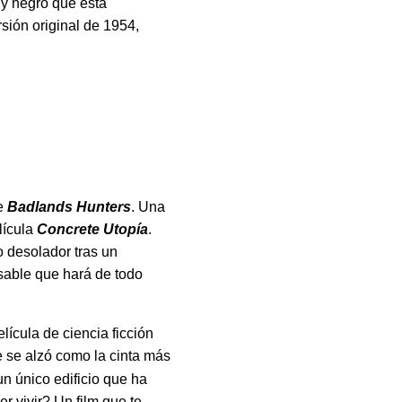
 y negro que está
sión original de 1954,
ie
Badlands Hunters
. Una
lícula
Concrete Utopía
.
o desolador tras un
sable que hará de todo
lícula de ciencia ficción
 se alzó como la cinta más
un único edificio que ha
r vivir? Un film que te