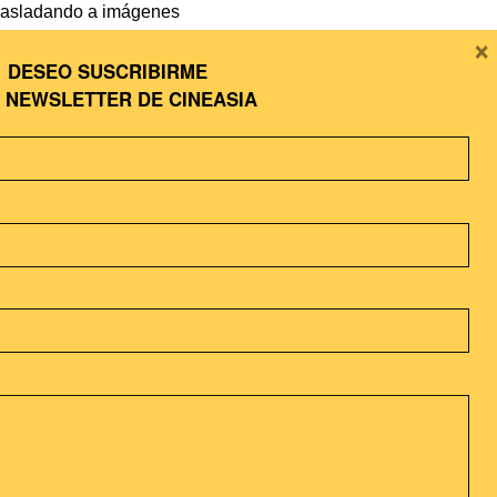
 trasladando a imágenes
×
ro profundamente
DESEO SUSCRIBIRME
A
NEWSLETTER DE CINEASIA
firmar. Como sucede con los
ada: la certeza de que la
dos mientras mantiene otros