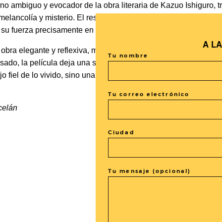
ono ambiguo y evocador de la obra literaria de Kazuo Ishiguro,
elancolía y misterio. El resultado es una película pausada pe
su fuerza precisamente en aquello que decide callar.
A L
 obra elegante y reflexiva, más interesada en sugerir que en a
Tu nombre
sado, la película deja una sensación persistente una vez termin
 fiel de lo vivido, sino una luz tenue que ilumina unos recuer
.
Tu correo electrónico
celán
Ciudad
Tu mensaje (opcional)