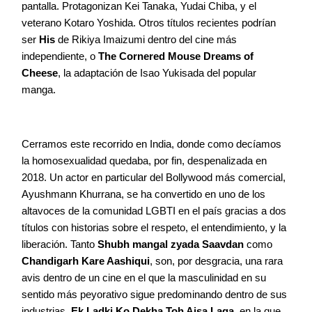
pantalla. Protagonizan Kei Tanaka, Yudai Chiba, y el
veterano Kotaro Yoshida. Otros títulos recientes podrían
ser
His
de Rikiya Imaizumi dentro del cine más
independiente, o
The Cornered Mouse Dreams of
Cheese
, la adaptación de Isao Yukisada del popular
manga.
Cerramos este recorrido en India, donde como decíamos
la homosexualidad quedaba, por fin, despenalizada en
2018. Un actor en particular del Bollywood más comercial,
Ayushmann Khurrana, se ha convertido en uno de los
altavoces de la comunidad LGBTI en el país gracias a dos
títulos con historias sobre el respeto, el entendimiento, y la
liberación. Tanto
Shubh mangal zyada Saavdan
como
Chandigarh Kare Aashiqui
, son, por desgracia, una rara
avis dentro de un cine en el que la masculinidad en su
sentido más peyorativo sigue predominando dentro de sus
industrias.
Ek Ladki Ko Dekha Toh Aisa Laga
, en la que