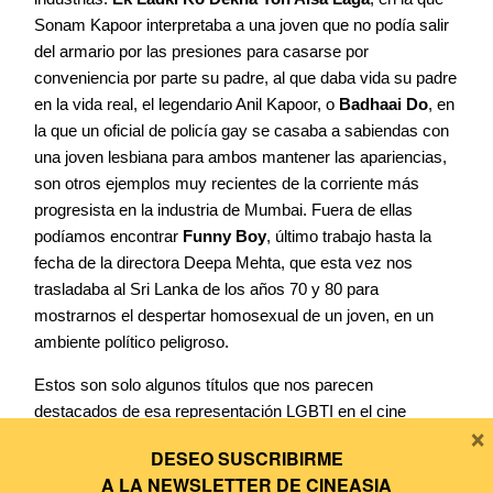
Sonam Kapoor interpretaba a una joven que no podía salir
del armario por las presiones para casarse por
conveniencia por parte su padre, al que daba vida su padre
en la vida real, el legendario Anil Kapoor, o
Badhaai Do
, en
la que un oficial de policía gay se casaba a sabiendas con
una joven lesbiana para ambos mantener las apariencias,
son otros ejemplos muy recientes de la corriente más
progresista en la industria de Mumbai. Fuera de ellas
podíamos encontrar
Funny Boy
, último trabajo hasta la
fecha de la directora Deepa Mehta, que esta vez nos
trasladaba al Sri Lanka de los años 70 y 80 para
mostrarnos el despertar homosexual de un joven, en un
ambiente político peligroso.
Estos son solo algunos títulos que nos parecen
destacados de esa representación LGBTI en el cine
×
asiático de los últimos años. Hay muchos más, y si os
DESEO SUSCRIBIRME
apetece nombrar alguno, tenéis a vuestra disposición el
A LA
NEWSLETTER DE CINEASIA
espacio de comentarios para ello. En cualquier caso,