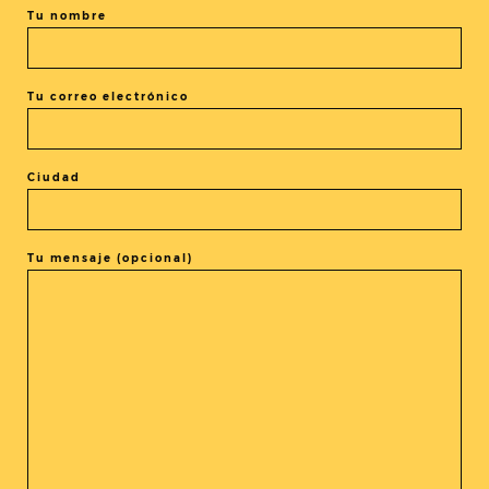
Tu nombre
siguen sin ser suficientes. Será una buena señal si
podemos continuar este artículo en el futuro con una
segunda parte, con una situación más positiva.
Tu correo electrónico
Un reportaje de Víctor Muñoz
Ciudad
Tu mensaje (opcional)
COMPARTIR LA ENTRADA