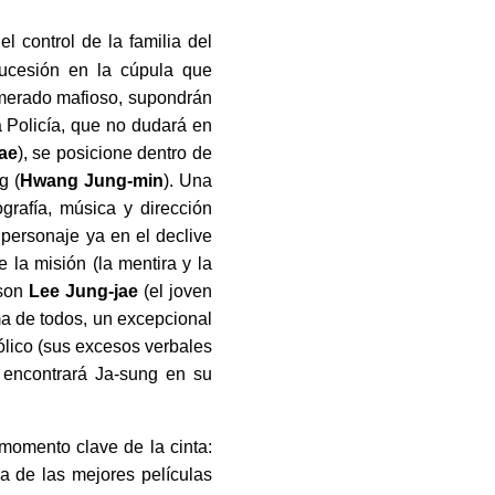
l control de la familia del
ucesión en la cúpula que
omerado mafioso, supondrán
a Policía, que no dudará en
ae
), se posicione dentro de
g (
Hwang Jung-min
). Una
grafía, música y dirección
personaje ya en el declive
 la misión (la mentira y la
 son
Lee Jung-jae
(el joven
ma de todos, un excepcional
ólico (sus excesos verbales
e encontrará Ja-sung en su
momento clave de la cinta:
 de las mejores películas