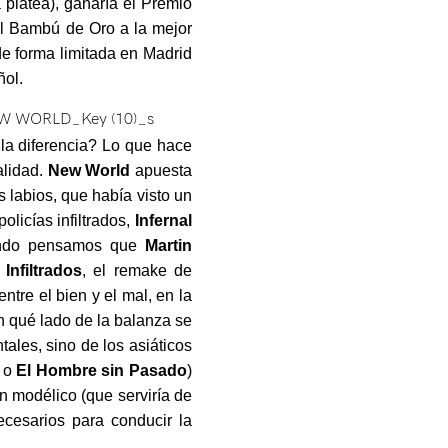
 platea), ganaría el Premio
 el Bambú de Oro a la mejor
de forma limitada en Madrid
ñol.
 la diferencia? Lo que hace
alidad.
New World
apuesta
 labios, que había visto un
olicías infiltrados,
Infernal
cuando pensamos que
Martin
ó
Infiltrados
, el remake de
entre el bien y el mal, en la
n qué lado de la balanza se
tales, sino de los asiáticos
o
El Hombre sin Pasado
)
n modélico (que serviría de
ecesarios para conducir la