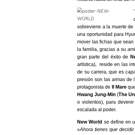
sobreviene a la muerte de
una oportunidad para Hyu
mover las fichas que sean 
la familia, gracias a su a
gran parte del éxito de
N
artística), reside en las in
de su carrera, que es capa
presión son las armas de l
protagonista de
Il Mare
que
Hwang Jung-Min
(
The Un
o violentos), para deveni
escalada al poder.
New World
se define en u
«
Ahora tienes que decidi