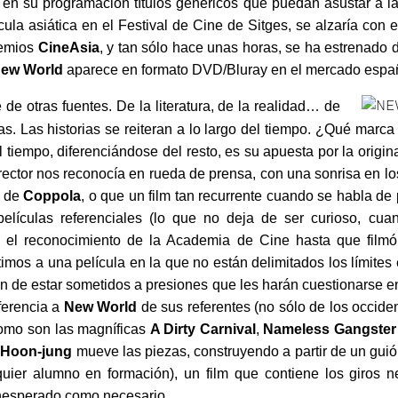
ya en su programación títulos genéricos que puedan asustar a la
cula asiática en el Festival de Cine de Sitges, se alzaría con
remios
CineAsia
, y tan sólo hace unas horas, se ha estrenado 
ew World
aparece en formato DVD/Bluray en el mercado espa
de otras fuentes. De la literatura, de la realidad… de
as. Las historias se reiteran a lo largo del tiempo. ¿Qué marca
 tiempo, diferenciándose del resto, es su apuesta por la origin
irector nos reconocía en rueda de prensa, con una sonrisa en los
de
Coppola
, o que un film tan recurrente cuando se habla de p
películas referenciales (lo que no deja de ser curioso, 
 el reconocimiento de la Academia de Cine hasta que film
istimos a una película en la que no están delimitados los límites 
n de estar sometidos a presiones que les harán cuestionarse e
ferencia a
New World
de sus referentes (no sólo de los occiden
como son las magníficas
A Dirty Carnival
,
Nameless Gangster
 Hoon-jung
mueve las piezas, construyendo a partir de un guió
quier alumno en formación), un film que contiene los giros n
 inesperado como necesario.