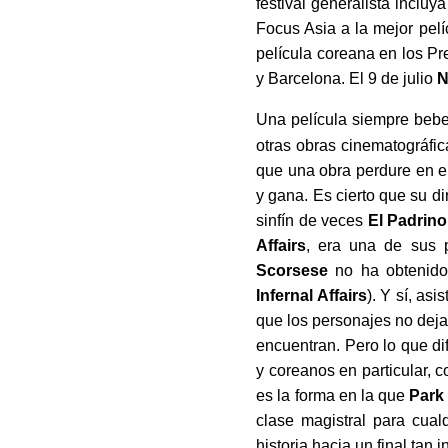
festival generalista inclu
Focus Asia a la mejor pelí
película coreana en los P
y Barcelona. El 9 de julio
N
Una película siempre bebe 
otras obras cinematográfic
que una obra perdure en el
y gana. Es cierto que su d
sinfín de veces
El Padrino
Affairs
, era una de sus 
Scorsese
no ha obtenido
Infernal Affairs
). Y sí, as
que los personajes no deja
encuentran. Pero lo que di
y coreanos en particular, 
es la forma en la que
Park
clase magistral para cual
historia hacia un final tan