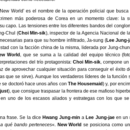
‘New World’ es el nombre de la operación policial que busca e
crimen más poderosa de Corea en un momento clave: la s
 su capo. Las tensiones entre los diferentes bandos del congl
ng-Chul (
Choi Min-sik
), inspector de la Agencia Nacional de l
necesarias para que su hombre infiltrado, Ja-sung (
Lee Jung-j
mistad con la facción china de la misma, liderada por Jung-chun
ew World
, que se suma a la calidad del equipo técnico (foto
terpretaciones del trío protagonista:
Choi Min-sik
, compone un 
z de aprovechar cualquier situación para conseguir el éxito de
as que se sirve). Aunque los verdaderos líderes de la función
 se doctoró hace unos años con
The Housemaid
) y, por enci
just
), que consigue traspasar la frontera de ese mafioso hiperb
r en uno de los escasos aliados y estrategas con los que s
na frase. Se la dice
Hwang Jung-min
a
Lee Jung-jae
en un 
r a qué bando perteneces
«.
New World
se posiciona como una