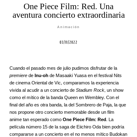
One Piece Film: Red. Una
aventura concierto extraordinaria
Agenda
Animación
Contacto
03/11/2022
Cuando el pasado mes de julio pudimos disfrutar de la
premiere
de
Inu-oh
de Masaaki Yuasa en el festival Nits
©2026 COPYRIGHT FLOTHEMES
de cinema Oriental de Vic, comparamos la experiencia
vivida al acudir a un concierto de
Stadium Rock
, un show
como el mítico de la banda Queen en Wembley. Con el
final del año es otra banda, la del Sombrero de Paja, la que
nos propone otro concierto memorable desde un film
anime tan esperado como
One Piece Film: Red
. La
película número 15 de la saga de Eiichiro Oda bien podría
compararse a un concierto en el no menos mítico Budokan