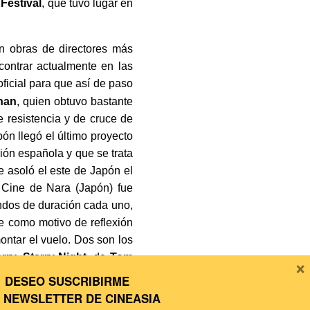
Festival
, que tuvo lugar en
on obras de directores más
contrar actualmente en las
ficial para que así de paso
han
, quien obtuvo bastante
e resistencia y de cruce de
pón llegó el último proyecto
ión española y que se trata
e asoló el este de Japón el
e Cine de Nara (Japón) fue
undos de duración cada uno,
fe como motivo de reflexión
ontar el vuelo. Dos son los
arry, Starry Night
, de
Tom
×
ente entre las zonas urbanas
DESEO SUSCRIBIRME
irector de la multipremiada
A
NEWSLETTER DE CINEASIA
rante los últimos días de la