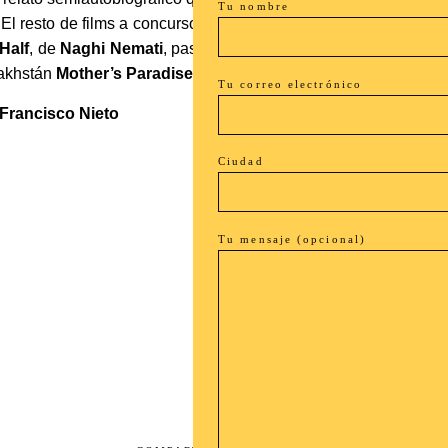
Tu nombre
El resto de films a concurso nos llevó desde la tibetana
Te Sun
Half
, de
Naghi Nemati
, pasando por la coreana
Come Rain, 
zakhstán
Mother’s Paradise
, de
Aktan Arym Kubat
.
Tu correo electrónico
Francisco Nieto
Ciudad
Tu mensaje (opcional)