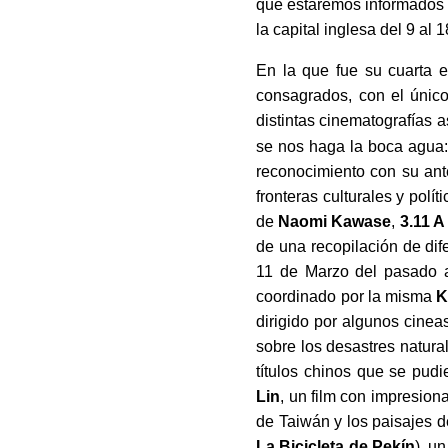
que estaremos informados 
la capital inglesa del 9 al 
En la que fue su cuarta e
consagrados, con el único
distintas cinematografías a
se nos haga la boca agua
reconocimiento con su ante
fronteras culturales y polí
de
Naomi Kawase
,
3.11 A
de una recopilación de dif
11 de Marzo del pasado añ
coordinado por la misma
K
dirigido por algunos cinea
sobre los desastres natura
títulos chinos que se pud
Lin
, un film con impresion
de Taiwán y los paisajes d
La Bicicleta
de Pekín
), u