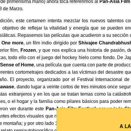
de primerísima mano) ahora toca refererirnos al
Pan-Asia Film 
18 de Marzo.
dición, este certamen intenta mezclar los nuevos talentos c
 objetivo de reflejar la vitalidad y energía que se pueden en
siáticas.
Repasemos las películas que acudieron a su sección o
:
One more
, un film indio dirigido por
Shivajee Chandrabhus
rior film,
Frozen
, y que nos explica una historia de pasión, d
ticas, todo ello con el juego del hockey hielo como fondo. De Ja
 Sense of Home
, una película que cuenta con parte de producc
erentes cortometrajes dedicados a las víctimas del desastre qu
o. El proyecto, organizado por el Festival Internacional d
awase
, dando lugar a veinte cortos de tres minutos once seg
stas extranjeros y en los que se tratan temas como la catástro
les, o el hogar y la familia como pilares básicos para poder rem
ieron ver durante este
Pan-Asia Film Festival
: por un lado
St
antes efectos visuales que nos habla del fuerte contraste exist
e montaña; y por otro lado
11 Flowers
, de
Wang Xiao-Shuai
(d
A L
n relato semiautobiográfico que tiene lugar en un pueblo rural du