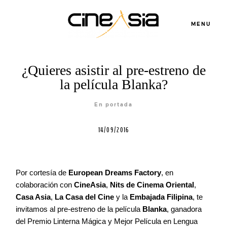
MENU
Servicios
¿Quieres asistir al pre-estreno de
la película Blanka?
Cursos
En portada
14/09/2016
Equipo
Blog
Por cortesía de
European Dreams Factory
, en
colaboración con
CineAsia
,
Nits de Cinema Oriental
,
Casa Asia
,
La Casa del Cine
y la
Embajada Filipina
, te
Agenda
invitamos al pre-estreno de la película
Blanka
, ganadora
del Premio Linterna Mágica y Mejor Película en Lengua