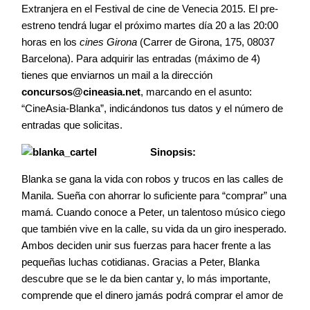
Extranjera en el Festival de cine de Venecia 2015. El pre-
Contacto
estreno tendrá lugar el próximo martes día 20 a las 20:00
horas en los
cines Girona
(Carrer de Girona, 175, 08037
Barcelona). Para adquirir las entradas (máximo de 4)
tienes que enviarnos un mail a la dirección
concursos@cineasia.net
, marcando en el asunto:
©2026 COPYRIGHT FLOTHEMES
“CineAsia-Blanka”, indicándonos tus datos y el número de
entradas que solicitas.
Sinopsis:
Blanka se gana la vida con robos y trucos en las calles de
Manila. Sueña con ahorrar lo suficiente para “comprar” una
mamá. Cuando conoce a Peter, un talentoso músico ciego
que también vive en la calle, su vida da un giro inesperado.
Ambos deciden unir sus fuerzas para hacer frente a las
pequeñas luchas cotidianas. Gracias a Peter, Blanka
descubre que se le da bien cantar y, lo más importante,
comprende que el dinero jamás podrá comprar el amor de