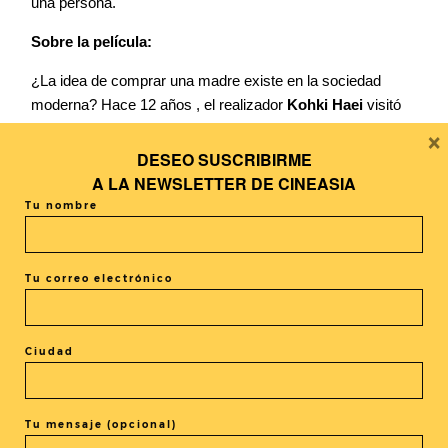
una persona.
Sobre la película:
¿La idea de comprar una madre existe en la sociedad
moderna? Hace 12 años , el realizador
Kohki Haei
visitó
×
Manila. Estuvo en algo parecido a un basurero y ahí se
encontró con niños que vivían y trabajaban entre la
DESEO SUSCRIBIRME
mugre. Unos pequeños que le abrieron los ojos. Después,
A LA
NEWSLETTER DE CINEASIA
cada Navidad, continuó visitándoles para llevarles regalos
Tu nombre
y pensó que sería una buena idea hacer un corto con ellos
como si fuera un juego. El resultado es la película
Blanka
que ahonda en una difícil y comprometida temática desde
Tu correo electrónico
un punto de vista muy positvo y esperanzador.
Ciudad
Tu mensaje (opcional)