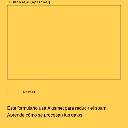
Tu mensaje (opcional)
COMPARTIR LA ENTRADA
@cineasia.online
SUSCRÍBETE A NUESTRA
Utilizamos cookies propias y de terceros para mejorar nuestros
Newsletter
servicios y la experiencia de usuario. Si continuas navegando,
Este formulario usa Akismet para reducir el spam.
consideramos que acepta su uso. Puedes cambiar la
Aprende cómo se procesan tus datos.
configuración u obtener más información.
Leer más
Aceptar