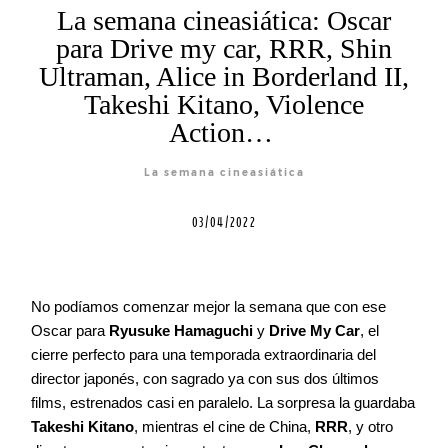
La semana cineasiática: Oscar
Blog
para Drive my car, RRR, Shin
Ultraman, Alice in Borderland II,
Takeshi Kitano, Violence
Agenda
Action…
La semana cineasiática
Contacto
03/04/2022
©2026 COPYRIGHT FLOTHEMES
No podíamos comenzar mejor la semana que con ese
Oscar para
Ryusuke Hamaguchi
y
Drive My Car
, el
cierre perfecto para una temporada extraordinaria del
director japonés, con sagrado ya con sus dos últimos
films, estrenados casi en paralelo. La sorpresa la guardaba
Takeshi Kitano
, mientras el cine de China,
RRR
, y otro