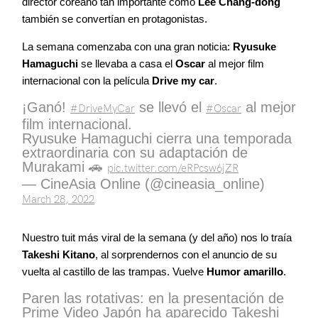
director coreano tan importante como
Lee Chang-dong
también se convertían en protagonistas.
La semana comenzaba con una gran noticia:
Ryusuke
Hamaguchi
se llevaba a casa el
Oscar
al mejor film
internacional con la película
Drive my car
.
¡Ganó!
se llevó el
al mejor
#DriveMyCar
#Oscar
film internacional.
Ryusuke Hamaguchi cierra una temporada
extraordinaria con su adaptación de
Murakami 🚗
pic.twitter.com/eRPcsw6jZR
— CineAsia Online (@cineasia_online)
March 28, 2022
Nuestro tuit más viral de la semana (y del año) nos lo traía
Takeshi Kitano
, al sorprendernos con el anuncio de su
vuelta al castillo de las trampas. Vuelve
Humor amarillo
.
Paren las rotativas: en la presentación de
Prime Video Japón ha aparecido Takeshi