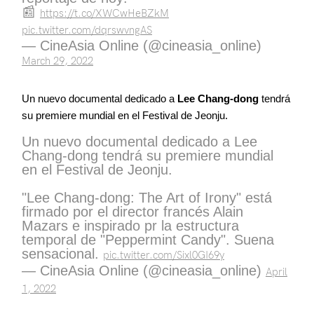
📰
https://t.co/XWCwHeBZkM
pic.twitter.com/dqrswvngAS
— CineAsia Online (@cineasia_online)
March 29, 2022
Un nuevo documental dedicado a
Lee Chang-dong
tendrá
su premiere mundial en el Festival de Jeonju.
Un nuevo documental dedicado a Lee
Chang-dong tendrá su premiere mundial
en el Festival de Jeonju.
"Lee Chang-dong: The Art of Irony" está
firmado por el director francés Alain
Mazars e inspirado pr la estructura
temporal de "Peppermint Candy". Suena
sensacional.
pic.twitter.com/Sixl0GI69y
— CineAsia Online (@cineasia_online)
April
1, 2022