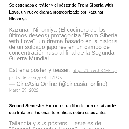
Se estrenaba el tráiler y el póster de
From Siberia with
Love
, un nuevo drama protagonizado por Kazunari
Ninomiya
Kazunari Ninomiya (El cocinero de los
últimos deseos) protagoniza "From Siberia
with Love", un drama basado en la historia
de un soldado japonés en un campo de
concentración ruso al final de la Segunda
Guerra Mundial.
Estrena póster y teaser:
https://t.co/rJoClvE1qx
pic.twitter.com/jof4ET7hCw
— CineAsia Online (@cineasia_online)
March 29, 2022
Second Semester Horror
es un film de
horror tailandés
que trata tres historias terroríficas sobre estudiantes.
Tailandia y sus pósters… este es de