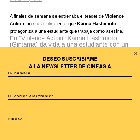
A finales de semana se estrenaba el teaser de
Violence
Action
, un nuevo filme en el que
Kanna Hashimoto
protagoniza a una estudiante que trabaja como asesina.
En "Violence Action" Kanna Hashimoto
(Gintama) da vida a una estudiante con un
×
trabajo de media jornada muy particular:
asesina a sueldo.
DESEO SUSCRIBIRME
A LA
NEWSLETTER DE CINEASIA
🎞️Estrena teaser:
https://t.co/CFhU7BNJ1x
Tu nombre
pic.twitter.com/MxlY3XUyTD
— CineAsia Online (@cineasia_online)
April
1, 2022
Tu correo electrónico
Ciudad