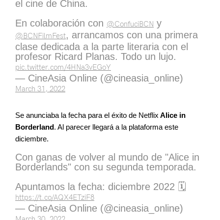
el cine de China.
En colaboración con
y
@ConfuciBCN
, arrancamos con una primera
@BCNFilmFest
clase dedicada a la parte literaria con el
profesor Ricard Planas. Todo un lujo.
pic.twitter.com/4HNa3vEGoY
— CineAsia Online (@cineasia_online)
March 31, 2022
Se anunciaba la fecha para el éxito de Netflix
Alice in
Borderland
. Al parecer llegará a la plataforma este
diciembre.
Con ganas de volver al mundo de "Alice in
Borderlands" con su segunda temporada.
Apuntamos la fecha: diciembre 2022 🗓️
https://t.co/AQX4ETziF8
— CineAsia Online (@cineasia_online)
March 30, 2022