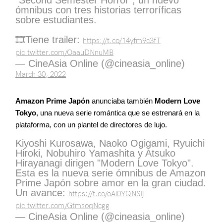
"Second Semester Horror", un nuevo
ómnibus con tres historias terroríficas
sobre estudiantes.
🎞️Tiene trailer:
https://t.co/14yfm9c3fT
pic.twitter.com/OaauDNnuMB
— CineAsia Online (@cineasia_online)
March 30, 2022
Amazon Prime Japón
anunciaba también
Modern Love
Tokyo
, una nueva serie romántica que se estrenará en la
plataforma, con un plantel de directores de lujo.
Kiyoshi Kurosawa, Naoko Ogigami, Ryuichi
Hiroki, Nobuhiro Yamashita y Atsuko
Hirayanagi dirigen "Modern Love Tokyo".
Esta es la nueva serie ómnibus de Amazon
Prime Japón sobre amor en la gran ciudad.
Un avance:
https://t.co/oAi0YQNSIj
pic.twitter.com/GtmsoqNcgg
— CineAsia Online (@cineasia_online)