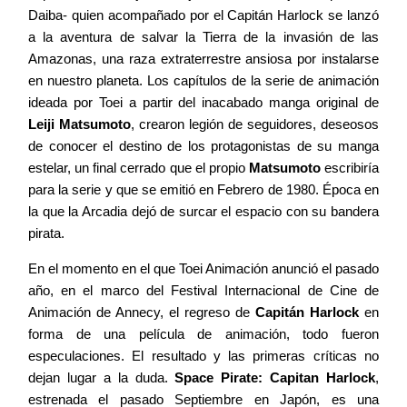
Contacto
Daiba- quien acompañado por el Capitán Harlock se lanzó
a la aventura de salvar la Tierra de la invasión de las
Amazonas, una raza extraterrestre ansiosa por instalarse
en nuestro planeta. Los capítulos de la serie de animación
ideada por Toei a partir del inacabado manga original de
©2026 COPYRIGHT FLOTHEMES
Leiji Matsumoto
, crearon legión de seguidores, deseosos
de conocer el destino de los protagonistas de su manga
estelar, un final cerrado que el propio
Matsumoto
escribiría
para la serie y que se emitió en Febrero de 1980. Época en
la que la Arcadia dejó de surcar el espacio con su bandera
pirata.
En el momento en el que Toei Animación anunció el pasado
año, en el marco del Festival Internacional de Cine de
Animación de Annecy, el regreso de
Capitán Harlock
en
forma de una película de animación, todo fueron
especulaciones. El resultado y las primeras críticas no
dejan lugar a la duda.
Space Pirate: Capitan Harlock
,
estrenada el pasado Septiembre en Japón, es una